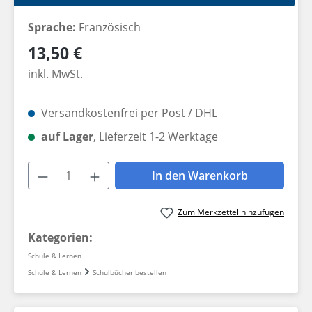
Sprache:
Französisch
Regulärer Preis:
13,50 €
inkl. MwSt.
Versandkostenfrei per Post / DHL
auf Lager
, Lieferzeit 1-2 Werktage
Produkt Anzahl: Gib den gewünschten W
In den Warenkorb
Zum Merkzettel hinzufügen
Kategorien:
Schule & Lernen
Schule & Lernen
Schulbücher bestellen