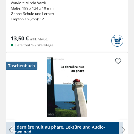
Von/Mit:
Mirela Vardi
Maße:
199 x 134 x 10 mm
Genre:
Schule und Lernen
Empfohlen (von):
12
13,50 €
inkl. MwSt.
Lieferzeit 1-2 Werktage
Taschenbuch
La dernière nuit au phare. Lektüre und Audio-
Download