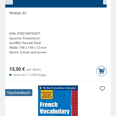
Niveau A1
EAN:
9783190733071
Sprache:
Französisch
Von/Mit:
Pascale Paoli
Maße:
198 x 134 x 12 mm
Genre:
Schule und Lernen
13,50 €
inkl. MwSt.
Lieferzeit 1-2 Werktage
Taschenbuch