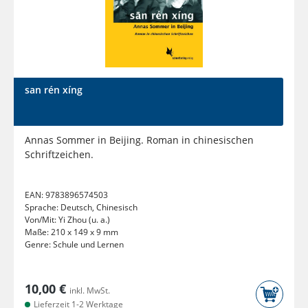
san rén xíng
Annas Sommer in Beijing. Roman in chinesischen
Schriftzeichen.
EAN:
9783896574503
Sprache:
Deutsch, Chinesisch
Von/Mit:
Yi Zhou (u. a.)
Maße:
210 x 149 x 9 mm
Genre:
Schule und Lernen
10,00 €
inkl. MwSt.
Lieferzeit 1-2 Werktage