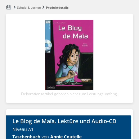
Zum Hauptinhalt springen
Schule & Lernen
Produktdetails
Dekorationsartikel gehören nicht zum Leistungsumfang.
Le Blog de Maïa. Lektüre und Audio-CD
Niveau A1
Taschenbuch
von
Annie Coutelle