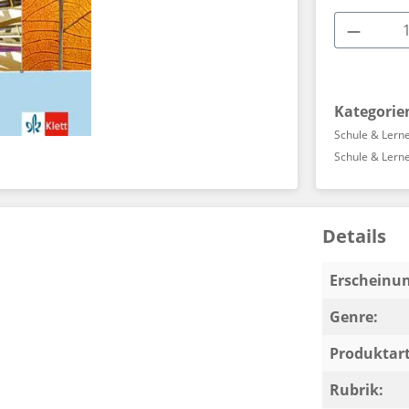
Produkt
Kategorie
Schule & Lern
Schule & Lern
Details
Erscheinun
Genre:
Produktart
Rubrik: