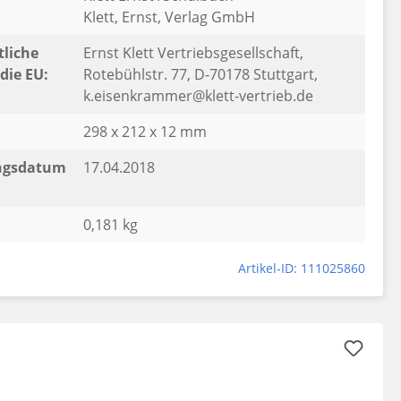
Klett, Ernst, Verlag GmbH
liche
Ernst Klett Vertriebsgesellschaft,
die EU:
Rotebühlstr. 77, D-70178 Stuttgart,
k.eisenkrammer@klett-vertrieb.de
298 x 212 x 12 mm
ngsdatum
17.04.2018
0,181 kg
Artikel-ID: 111025860