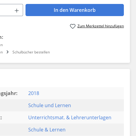
 Anzahl: Gib den gewünschten Wert ein 
In den Warenkorb
Zum Merkzettel hinzufügen
n:
en
en
Schulbücher bestellen
gsjahr:
2018
Schule und Lernen
:
Unterrichtsmat. & Lehrerunterlagen
Schule & Lernen