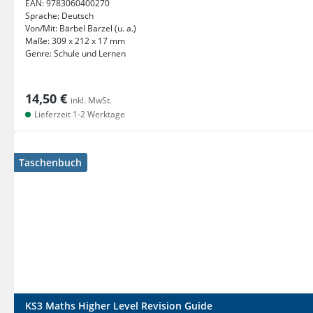
EAN:
9783060400270
Sprache:
Deutsch
Von/Mit:
Bärbel Barzel (u. a.)
Maße:
309 x 212 x 17 mm
Genre:
Schule und Lernen
14,50 €
inkl. MwSt.
Lieferzeit 1-2 Werktage
Taschenbuch
KS3 Maths Higher Level Revision Guide