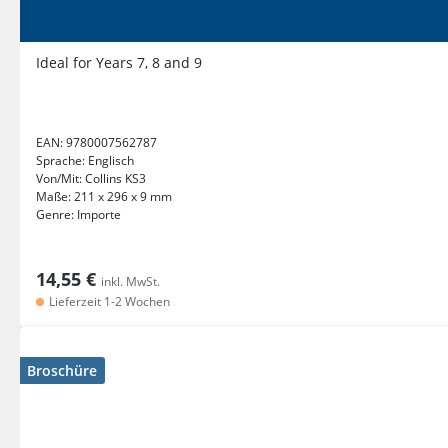
Ideal for Years 7, 8 and 9
EAN:
9780007562787
Sprache:
Englisch
Von/Mit:
Collins KS3
Maße:
211 x 296 x 9 mm
Genre:
Importe
14,55 €
inkl. MwSt.
Lieferzeit 1-2 Wochen
Broschüre