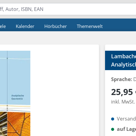
ele
Kalender
Hörbücher
Themenwelt
Lambache
Analytis
Sprache:
D
Regulärer P
25,95 
inkl. MwSt.
Versandk
auf Lag