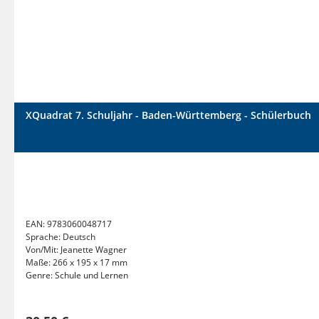
XQuadrat 7. Schuljahr - Baden-Württemberg - Schülerbuch
EAN:
9783060048717
Sprache:
Deutsch
Von/Mit:
Jeanette Wagner
Maße:
266 x 195 x 17 mm
Genre:
Schule und Lernen