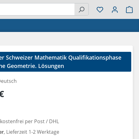
Wa
r Schweizer Mathematik Qualifikationsphase
che Geometrie. Lösungen
eutsch
reis:
€
ostenfrei per Post / DHL
er
, Lieferzeit 1-2 Werktage