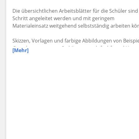
Die übersichtlichen Arbeitsblätter für die Schüler sind 
Schritt angeleitet werden und mit geringem
Materialeinsatz weitgehend selbstständig arbeiten kö
Skizzen, Vorlagen und farbige Abbildungen von Beispie
Gestaltungsprozess. So können auch fachfremd Unter
[Mehr]
Kunstunterricht gestalten.