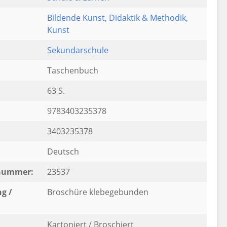
Bildende Kunst
, Didaktik & Methodik
,
Kunst
:
Sekundarschule
Taschenbuch
63 S.
9783403235378
3403235378
Deutsch
rnummer:
23537
g /
Broschüre klebegebunden
Kartoniert / Broschiert