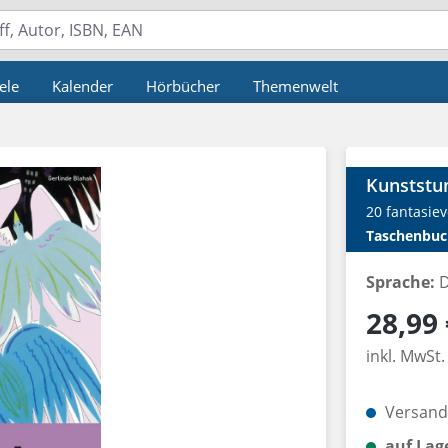
ele
Kalender
Hörbücher
Themenwelt
Kunststun
20 fantasiev
Taschenbuc
Sprache:
D
Regulärer P
28,99 
inkl. MwSt.
Versandk
auf Lag