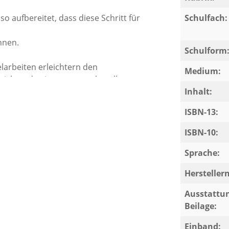
so aufbereitet, dass diese Schritt für
Schulfach:
nnen.
Schulform
larbeiten erleichtern den
Medium:
richtende einen anspruchsvollen
Inhalt:
ISBN-13:
ISBN-10:
Sprache:
Herstelle
Ausstattun
Beilage:
Einband: