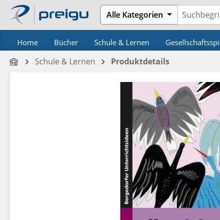
m Hauptinhalt springen
Zur Suche springen
Zur Hauptnavigation springen
Alle Kategorien
Home
Bücher
Schule & Lernen
Gesellschaftsspi
Schule & Lernen
Produktdetails