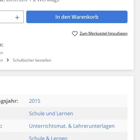
 Anzahl: Gib den gewünschten Wert ein 
In den Warenkorb
Zum Merkzettel hinzufügen
n:
en
en
Schulbücher bestellen
gsjahr:
2015
Schule und Lernen
:
Unterrichtsmat. & Lehrerunterlagen
Schule & Lernen