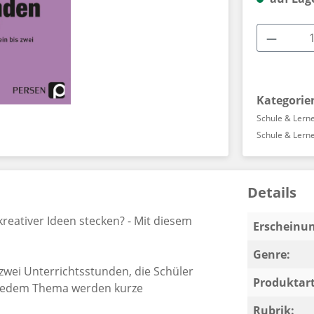
Produkt
Kategorie
Schule & Lern
Schule & Lern
Details
kreativer Ideen stecken? - Mit diesem
Erscheinun
Genre:
 zwei Unterrichtsstunden, die Schüler
Produktart
Zu jedem Thema werden kurze
Rubrik: