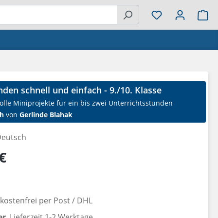
Wa
den schnell und einfach - 9./10. Klasse
olle Miniprojekte für ein bis zwei Unterrichtsstunden
h
von
Gerlinde Blahak
eutsch
reis:
€
ostenfrei per Post / DHL
er
, Lieferzeit 1-2 Werktage