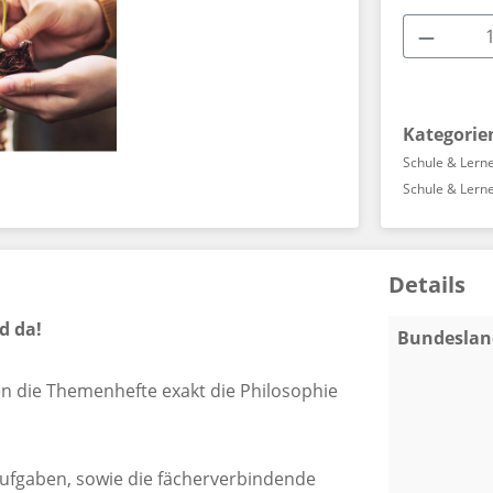
Produkt
Kategorie
Schule & Lern
Schule & Lern
Details
d da
!
Bundeslan
en die Themenhefte exakt die Philosophie
 Aufgaben, sowie die fächerverbindende