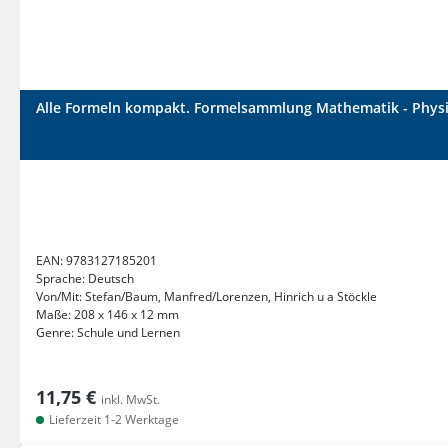
Alle Formeln kompakt. Formelsammlung Mathematik - Physik 
EAN:
9783127185201
Sprache:
Deutsch
Von/Mit:
Stefan/Baum, Manfred/Lorenzen, Hinrich u a Stöckle
Maße:
208 x 146 x 12 mm
Genre:
Schule und Lernen
11,75 €
inkl. MwSt.
Lieferzeit 1-2 Werktage