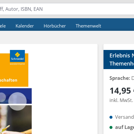
ele
Kalender
Hörbücher
Themenwelt
Erlebnis 
Themenhe
Sprache:
D
Regulärer P
14,95 
inkl. MwSt.
Versandk
auf Lag