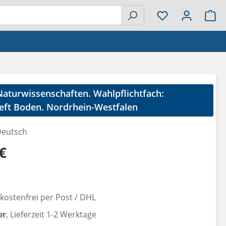
Wa
Naturwissenschaften. Wahlpflichtfach:
ft Boden. Nordrhein-Westfalen
eutsch
reis:
€
ostenfrei per Post / DHL
er
, Lieferzeit 1-2 Werktage