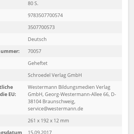
80 S.
9783507700574
3507700573
Deutsch
rnummer:
70057
Geheftet
Schroedel Verlag GmbH
liche
Westermann Bildungsmedien Verlag
die EU:
GmbH, Georg-Westermann-Allee 66, D-
38104 Braunschweig,
service@westermann.de
261 x 192 x 12 mm
ngsdatum
15.09.2017