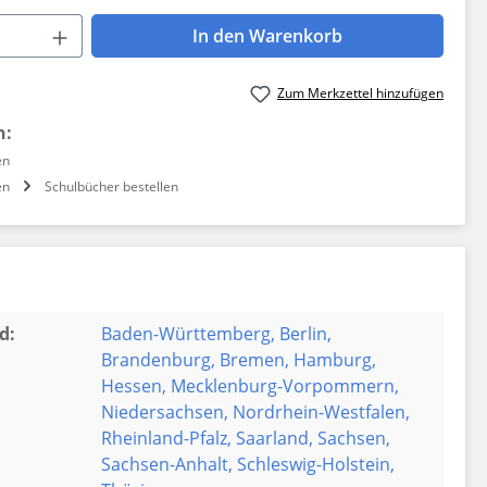
 Anzahl: Gib den gewünschten Wert ein 
In den Warenkorb
Zum Merkzettel hinzufügen
n:
en
en
Schulbücher bestellen
d:
Baden-Württemberg
, Berlin
,
Brandenburg
, Bremen
, Hamburg
,
Hessen
, Mecklenburg-Vorpommern
,
Niedersachsen
, Nordrhein-Westfalen
,
Rheinland-Pfalz
, Saarland
, Sachsen
,
Sachsen-Anhalt
, Schleswig-Holstein
,