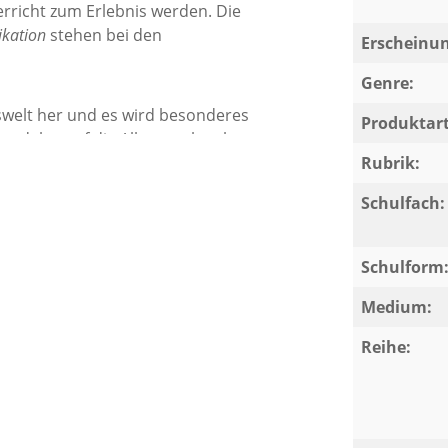
richt zum Erlebnis werden. Die
kation
stehen bei den
Erscheinun
Genre:
swelt her und es wird besonderes
Produktart
delns auf die Alltagswelt gelegt.
Rubrik:
chen, praktischen Zusatzmaterialien, in
Schulfach:
estens für den Einsatz im
nen Lerngruppen.
Schulform
Medium:
Reihe: