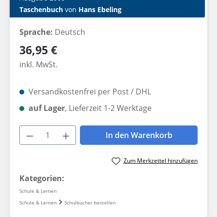
Taschenbuch
von
Hans Ebeling
Sprache:
Deutsch
Regulärer Preis:
36,95 €
inkl. MwSt.
Versandkostenfrei per Post / DHL
auf Lager
, Lieferzeit 1-2 Werktage
Produkt Anzahl: Gib den gewünschten W
In den Warenkorb
Zum Merkzettel hinzufügen
Kategorien:
Schule & Lernen
Schule & Lernen
Schulbücher bestellen