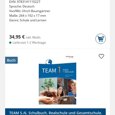
EAN:
9783141110227
Sprache:
Deutsch
Von/Mit:
Ulrich Baumgärtner
Maße:
264 x 192 x 17 mm
Genre:
Schule und Lernen
34,95 €
inkl. MwSt.
Lieferzeit 1-2 Werktage
Buch
TEAM 5./6. Schulbuch. Realschule und Gesamtschule.