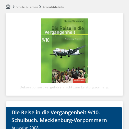
Zum Hauptinhalt springen
Schule & Lernen
Produktdetails
Dekorationsartikel gehören nicht zum Leistungsumfang.
Die Reise in die Vergangenheit 9/10.
Schulbuch. Mecklenburg-Vorpommern
Ausgabe 2008