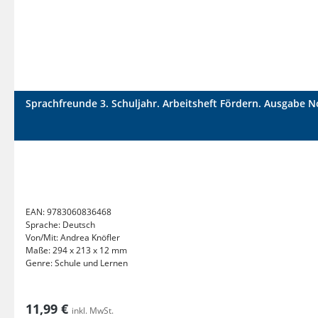
Sprachfreunde 3. Schuljahr. Arbeitsheft Fördern. Ausgabe N
EAN:
9783060836468
Sprache:
Deutsch
Von/Mit:
Andrea Knöfler
Maße:
294 x 213 x 12 mm
Genre:
Schule und Lernen
11,99 €
inkl. MwSt.