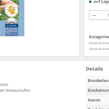
auf Lag
Produkt
Kategorie
Schule & Lern
Schule & Lern
Details
Bundeslan
tests
ei Niveaustufen.
Erscheinun
Genre: