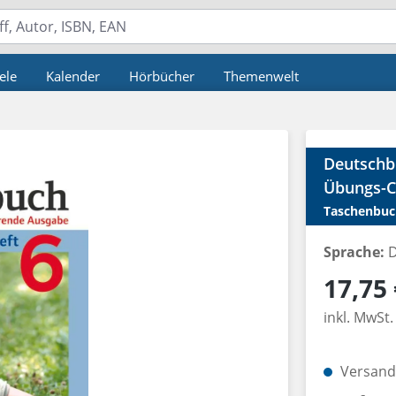
ele
Kalender
Hörbücher
Themenwelt
Deutschbu
Übungs-C
Taschenbuc
Sprache:
D
Regulärer P
17,75 
inkl. MwSt.
Versandk