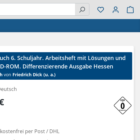
Wa
ch 6. Schuljahr. Arbeitsheft mit Lösungen und
D-ROM. Differenzierende Ausgabe Hessen
h
von
Friedrich Dick (u. a.)
eutsch
reis:
€
ostenfrei per Post / DHL