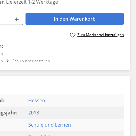
er
, Lieferzeit 1-2 Werktage
 Anzahl: Gib den gewünschten Wert ein 
In den Warenkorb
Zum Merkzettel hinzufügen
n:
en
en
Schulbücher bestellen
d:
Hessen
gsjahr:
2013
Schule und Lernen