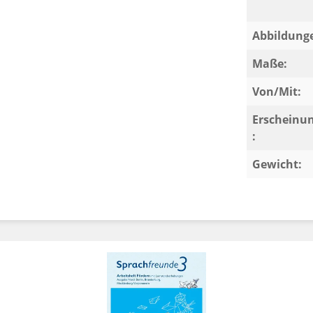
Abbildung
Maße:
Von/Mit:
Erscheinu
:
Gewicht: