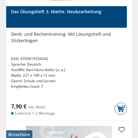
Das Übungsheft 3. Mathe. Neubearbeitung
Denk- und Rechentraining. Mit Lösungsheft und
Stickerbogen
EAN:
9783619354542
Sprache:
Deutsch
Von/Mit:
Karl-Heinz Keller (u. a.)
Maße:
221 x 149 x 12 mm
Genre:
Schule und Lernen
Empfohlen (von):
7
7,90 €
inkl. MwSt.
Lieferzeit 1-2 Werktage
Broschüre