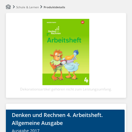
Zum Hauptinhalt springen
Schule & Lernen
Produktdetails
Dekorationsartikel gehören nicht zum Leistungsumfang.
Denken und Rechnen 4. Arbeitsheft.
Allgemeine Ausgabe
Ausgabe 2017