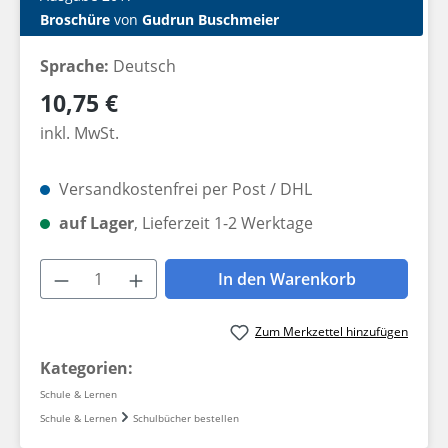
Broschüre
von
Gudrun Buschmeier
Sprache:
Deutsch
Regulärer Preis:
10,75 €
inkl. MwSt.
Versandkostenfrei per Post / DHL
auf Lager
, Lieferzeit 1-2 Werktage
Produkt Anzahl: Gib den gewünschten W
In den Warenkorb
Zum Merkzettel hinzufügen
Kategorien:
Schule & Lernen
Schule & Lernen
Schulbücher bestellen