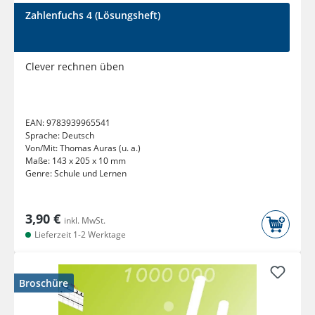
Zahlenfuchs 4 (Lösungsheft)
Clever rechnen üben
EAN:
9783939965541
Sprache:
Deutsch
Von/Mit:
Thomas Auras (u. a.)
Maße:
143 x 205 x 10 mm
Genre:
Schule und Lernen
3,90 €
inkl. MwSt.
Lieferzeit 1-2 Werktage
Broschüre