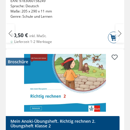
EAN:
9783060158249
Sprache:
Deutsch
Maße:
205 x 290 x 11 mm
Genre:
Schule und Lernen
10,50 €
inkl. MwSt.
Lieferzeit 1-2 Werktage
Broschüre
Mein Anoki-Übungsheft. Richtig rechnen 2.
Übungsheft Klasse 2