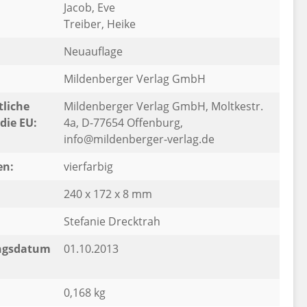
Jacob, Eve
Treiber, Heike
Neuauflage
Mildenberger Verlag GmbH
liche
Mildenberger Verlag GmbH, Moltkestr.
die EU:
4a, D-77654 Offenburg,
info@mildenberger-verlag.de
en:
vierfarbig
240 x 172 x 8 mm
Stefanie Drecktrah
ngsdatum
01.10.2013
0,168 kg