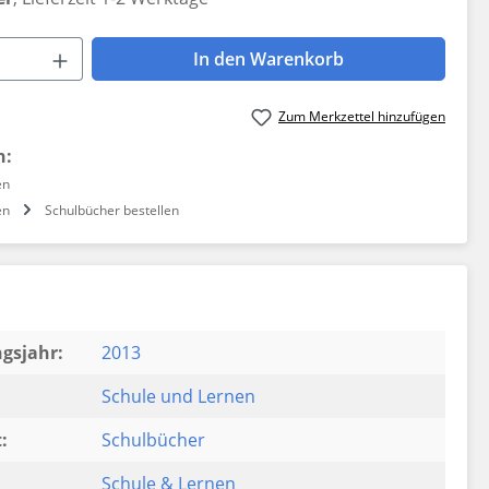
 Anzahl: Gib den gewünschten Wert ein 
In den Warenkorb
Zum Merkzettel hinzufügen
n:
en
en
Schulbücher bestellen
gsjahr:
2013
Schule und Lernen
:
Schulbücher
Schule & Lernen