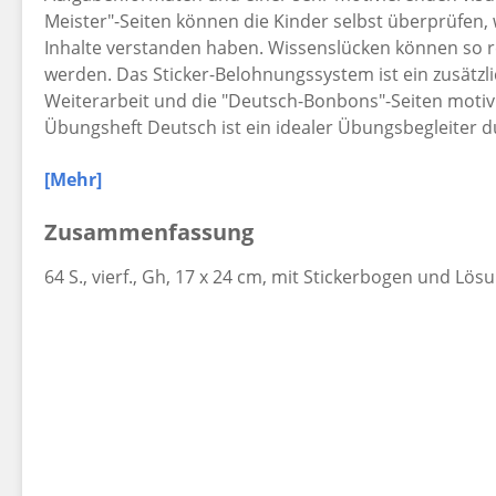
Meister"-Seiten können die Kinder selbst überprüfen, 
Inhalte verstanden haben. Wissenslücken können so r
werden. Das Sticker-Belohnungssystem ist ein zusätzl
Weiterarbeit und die "Deutsch-Bonbons"-Seiten motiv
Übungsheft Deutsch ist ein idealer Übungsbegleiter d
[Mehr]
In den Übungsheften für die Klassen 1 bis 4 werden die
beiden Grundsäulen des Deutschunterrichts, Rechtsc
Zusammenfassung
wiederholt und vertieft.
64 S., vierf., Gh, 17 x 24 cm, mit Stickerbogen und Lösun
Die wichtigsten Lerninhalte werden in Schatzkisten ü
die "Wissensschätze" noch deutlicher hervorgehoben
erarbeiteten Inhalte beim "Deutschmeister" abgefragt
Seiten bieten besondere Aufgaben wie Rätsel, Geheims
Alle Vorteile des Übungsheftes auf einen Blick: