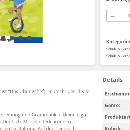
Produkt
Kategorie
Schule & Lern
Schule & Lern
Details
n ist "Das Übungsheft Deutsch" der ideale
Erscheinun
Genre:
hreibung und Grammatik in kleinen, gut
Produktart
n Deutsch: Mit selbsterklärenden
llen Gestaltung. Auf den "Deutsch-
Rubrik: