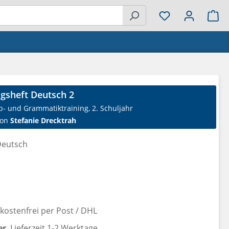
Wa
gsheft Deutsch 2
b- und Grammatiktraining, 2. Schuljahr
on
Stefanie Drecktrah
eutsch
reis:
ostenfrei per Post / DHL
er
, Lieferzeit 1-2 Werktage