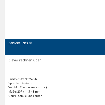
Zahlenfuchs 01
Clever rechnen üben
EAN:
9783939965206
Sprache:
Deutsch
Von/Mit:
Thomas Auras (u. a.)
Maße:
207 x 145 x 8 mm
Genre:
Schule und Lernen