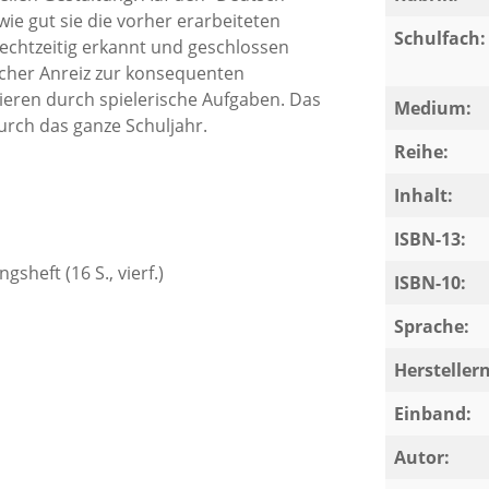
wie gut sie die vorher erarbeiteten
Schulfach:
echtzeitig erkannt und geschlossen
icher Anreiz zur konsequenten
ieren durch spielerische Aufgaben. Das
Medium:
urch das ganze Schuljahr.
Reihe:
 jeweils wichtigsten Lerninhalte der
Inhalt:
hreibung und Grammatik, spiralförmig
ISBN-13:
gsheft (16 S., vierf.)
ISBN-10:
bersichtlich zusammengefasst und somit
. In regelmäßigen Abständen werden die
Sprache:
. Die zusätzlichen "Deutsch-Bonbons"-
Herstelle
chrift und Spiele.
Einband:
Autor: