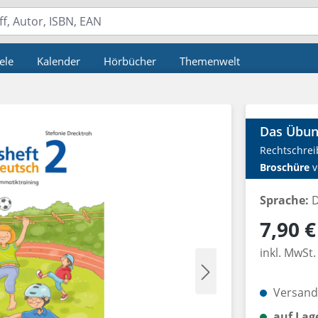
ele
Kalender
Hörbücher
Themenwelt
Das Übun
Rechtschrei
Broschüre
v
Sprache:
D
Regulärer P
7,90 €
inkl. MwSt.
Versandk
auf Lag