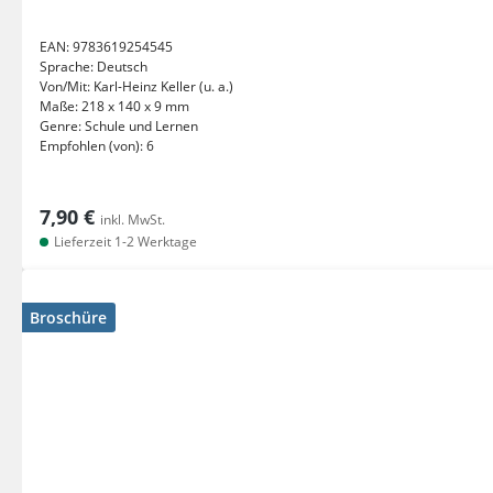
EAN:
9783619254545
Sprache:
Deutsch
Von/Mit:
Karl-Heinz Keller (u. a.)
Maße:
218 x 140 x 9 mm
Genre:
Schule und Lernen
Empfohlen (von):
6
7,90 €
inkl. MwSt.
Lieferzeit 1-2 Werktage
Broschüre