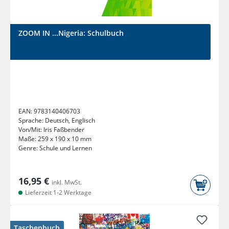
ZOOM IN ...Nigeria: Schulbuch
EAN:
9783140406703
Sprache:
Deutsch, Englisch
Von/Mit:
Iris Faßbender
Maße:
259 x 190 x 10 mm
Genre:
Schule und Lernen
16,95 €
inkl. MwSt.
Lieferzeit 1-2 Werktage
Taschenbuch