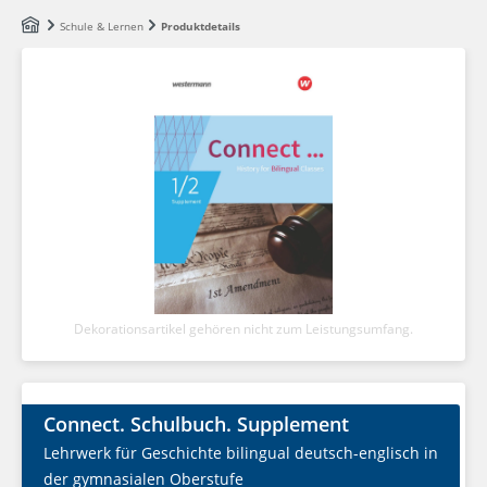
Zum Hauptinhalt springen
Schule & Lernen
Produktdetails
Dekorationsartikel gehören nicht zum Leistungsumfang.
Connect. Schulbuch. Supplement
Lehrwerk für Geschichte bilingual deutsch-englisch in
der gymnasialen Oberstufe