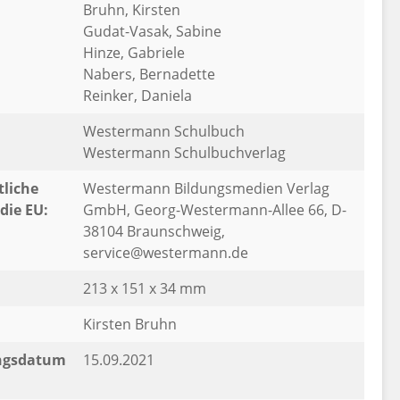
Bruhn, Kirsten
Gudat-Vasak, Sabine
Hinze, Gabriele
Nabers, Bernadette
Reinker, Daniela
Westermann Schulbuch
Westermann Schulbuchverlag
liche
Westermann Bildungsmedien Verlag
die EU:
GmbH, Georg-Westermann-Allee 66, D-
38104 Braunschweig,
service@westermann.de
213 x 151 x 34 mm
Kirsten Bruhn
ngsdatum
15.09.2021