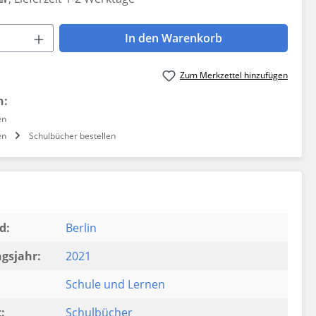
 Anzahl: Gib den gewünschten Wert ein 
In den Warenkorb
Zum Merkzettel hinzufügen
n:
en
en
Schulbücher bestellen
d:
Berlin
gsjahr:
2021
Schule und Lernen
:
Schulbücher