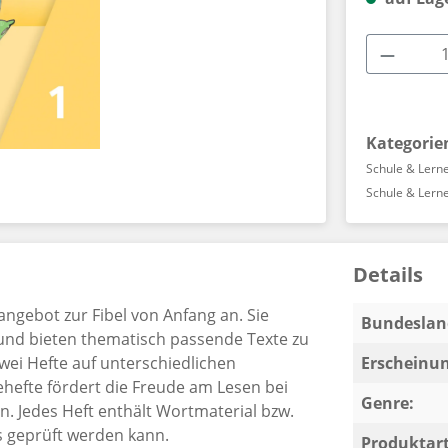
Produkt
Kategorie
Schule & Lern
Schule & Lern
Details
ngebot zur Fibel von Anfang an. Sie
Bundeslan
und bieten thematisch passende Texte zu
zwei Hefte auf unterschiedlichen
Erscheinun
ehefte fördert die Freude am Lesen bei
Genre:
. Jedes Heft enthält Wortmaterial bzw.
s geprüft werden kann.
Produktart