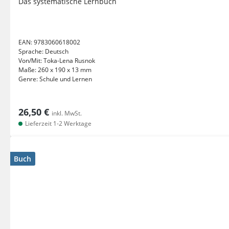
Das systematische Lernbuch
EAN:
9783060618002
Sprache:
Deutsch
Von/Mit:
Toka-Lena Rusnok
Maße:
260 x 190 x 13 mm
Genre:
Schule und Lernen
26,50 €
inkl. MwSt.
Lieferzeit 1-2 Werktage
Buch