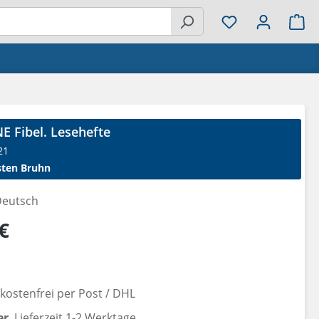
Wa
E Fibel. Lesehefte
21
sten Bruhn
eutsch
reis:
€
ostenfrei per Post / DHL
er
, Lieferzeit 1-2 Werktage