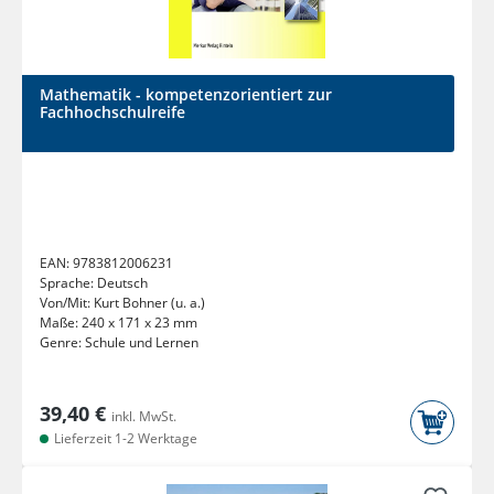
Mathematik - kompetenzorientiert zur
Fachhochschulreife
EAN:
9783812006231
Sprache:
Deutsch
Von/Mit:
Kurt Bohner (u. a.)
Maße:
240 x 171 x 23 mm
Genre:
Schule und Lernen
39,40 €
inkl. MwSt.
Lieferzeit 1-2 Werktage