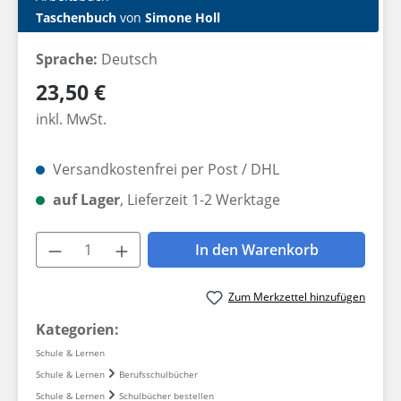
Taschenbuch
von
Simone Holl
Sprache:
Deutsch
Regulärer Preis:
23,50 €
inkl. MwSt.
Versandkostenfrei per Post / DHL
auf Lager
, Lieferzeit 1-2 Werktage
Produkt Anzahl: Gib den gewünschten W
In den Warenkorb
Zum Merkzettel hinzufügen
Kategorien:
Schule & Lernen
Schule & Lernen
Berufsschulbücher
Schule & Lernen
Schulbücher bestellen