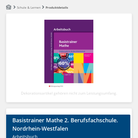
Zum Hauptinhalt springen
Schule & Lernen
Produktdetails
Dekorationsartikel gehören nicht zum Leistungsumfang.
Basistrainer Mathe 2. Berufsfachschule.
Nordrhein-Westfalen
Arbeitsbuch