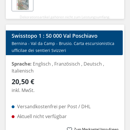
Dekorationsartikel gehören nicht zum Leistungsumfang.
Swisstopo 1 : 50 000 Val Poschiavo
Bernina - Val da Camp - Brusio. Carta escursionistica
ufficilae dei sentieri Svizzeri
Sprache:
Englisch
, Französisch
, Deutsch
,
Italienisch
Regulärer Preis:
20,50 €
inkl. MwSt.
Versandkostenfrei per Post / DHL
Aktuell nicht verfügbar
Zum Merkzettel hinzufügen