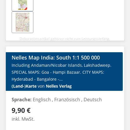
Dekorationsartikel gehören nicht zum Leistungsumfang.
Nelles Map India: South 1:1 500 000
Including Andaman/Nicobar Islands, Lakshadweep.
SPECIAL MAPS: Goa - Hampi Bazaar. CITY MAPS:
Hyderabad - Bangalore -...
(Land-)Karte
von
Nelles Verlag
Sprache:
Englisch
, Französisch
, Deutsch
Regulärer Preis:
9,90 €
inkl. MwSt.