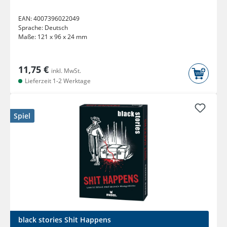
EAN:
4007396022049
Sprache:
Deutsch
Maße:
121 x 96 x 24 mm
11,75 €
inkl. MwSt.
Lieferzeit 1-2 Werktage
Spiel
black stories Shit Happens