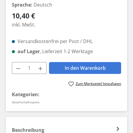
Sprache:
Deutsch
Regulärer Preis:
10,40 €
inkl. MwSt.
Versandkostenfrei per Post / DHL
auf Lager
, Lieferzeit 1-2 Werktage
Produkt Anzahl: Gib den gewünschten W
In den Warenkorb
Zum Merkzettel hinzufügen
Kategorien:
Gesellschaftsspiele
Beschreibung