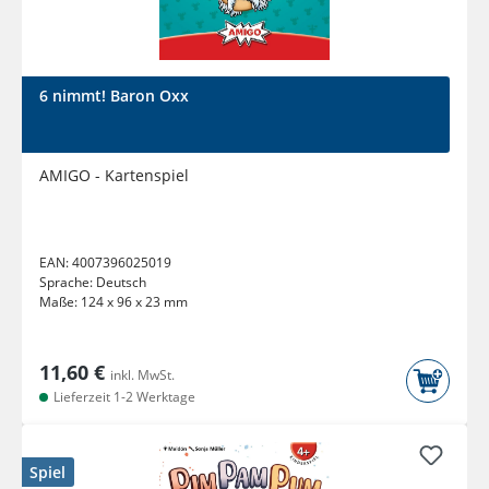
6 nimmt! Baron Oxx
AMIGO - Kartenspiel
EAN:
4007396025019
Sprache:
Deutsch
Maße:
124 x 96 x 23 mm
11,60 €
inkl. MwSt.
Lieferzeit 1-2 Werktage
Spiel