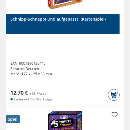
Schnipp-Schnapp! Und aufgepasst! (Kartenspiel)
EAN:
9001890426445
Sprache:
Deutsch
Maße:
177 x 125 x 33 mm
12,70 €
inkl. MwSt.
Lieferzeit 1-2 Werktage
Spiel