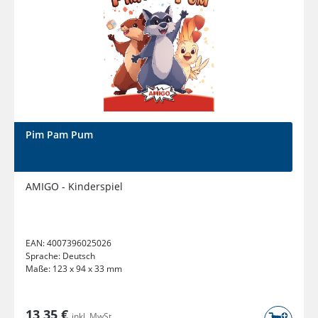
Pim Pam Pum
AMIGO - Kinderspiel
EAN:
4007396025026
Sprache:
Deutsch
Maße:
123 x 94 x 33 mm
13,35 €
inkl. MwSt.