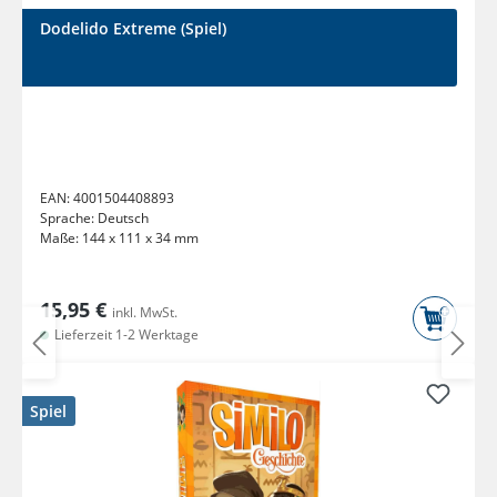
Dodelido Extreme (Spiel)
EAN:
4001504408893
Sprache:
Deutsch
Maße:
144 x 111 x 34 mm
15,95 €
inkl. MwSt.
Lieferzeit 1-2 Werktage
Spiel