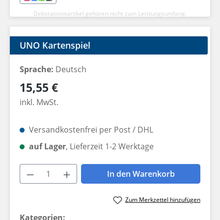
Dekorationsartikel gehören nicht zum Leistungsumfang.
UNO Kartenspiel
Sprache:
Deutsch
Regulärer Preis:
15,55 €
inkl. MwSt.
Versandkostenfrei per Post / DHL
auf Lager
, Lieferzeit 1-2 Werktage
Produkt Anzahl: Gib den gewünschten W
In den Warenkorb
Zum Merkzettel hinzufügen
Kategorien: