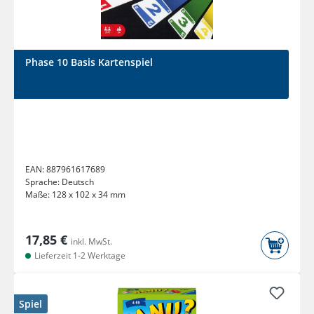
Phase 10 Basis Kartenspiel
EAN:
887961617689
Sprache:
Deutsch
Maße:
128 x 102 x 34 mm
17,85 €
inkl. MwSt.
Lieferzeit 1-2 Werktage
Spiel