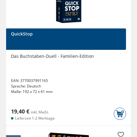
QuickStop
Das Buchstaben-Duell - Familien-Edition
EAN:
3770037991165
Sprache:
Deutsch
Maße:
192 x 72 x 61 mm
19,40 €
inkl. MwSt.
Lieferzeit 1-2 Werktage