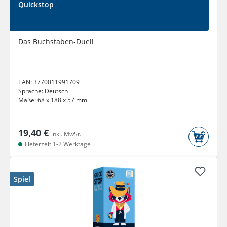
Quickstop
Das Buchstaben-Duell
EAN:
3770011991709
Sprache:
Deutsch
Maße:
68 x 188 x 57 mm
19,40 €
inkl. MwSt.
Lieferzeit 1-2 Werktage
Spiel