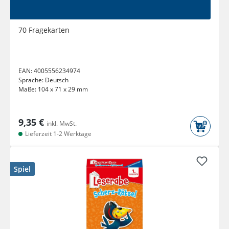
70 Fragekarten
EAN:
4005556234974
Sprache:
Deutsch
Maße:
104 x 71 x 29 mm
9,35 €
inkl. MwSt.
Lieferzeit 1-2 Werktage
Spiel