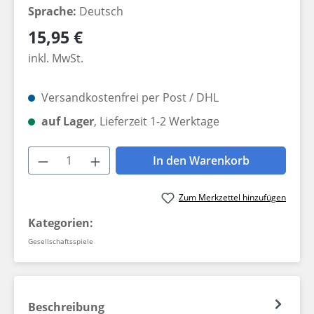
Sprache:
Deutsch
Regulärer Preis:
15,95 €
inkl. MwSt.
Versandkostenfrei per Post / DHL
auf Lager
, Lieferzeit 1-2 Werktage
Produkt Anzahl: Gib den gewünschten W
In den Warenkorb
Zum Merkzettel hinzufügen
Kategorien:
Gesellschaftsspiele
Beschreibung