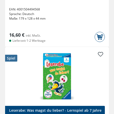
EAN:
4001504494568
Sprache:
Deutsch
Maße:
179 x 128 x 44 mm
16,60 €
inkl. MwSt.
Lieferzeit 1-2 Werktage
Spiel
Leserabe: Was magst du lieber? - Lernspiel ab 7 Jahre