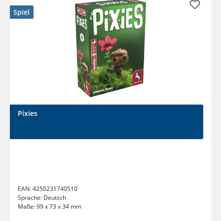
Spiel
Pixies
EAN:
4250231740510
Sprache:
Deutsch
Maße:
99 x 73 x 34 mm