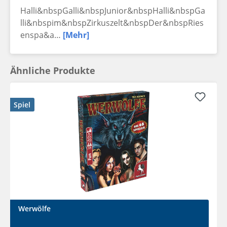
Halli&nbspGalli&nbspJunior&nbspHalli&nbspGa
lli&nbspim&nbspZirkuszelt&nbspDer&nbspRies
enspa&a…
[Mehr]
Ähnliche Produkte
Spiel
Werwölfe