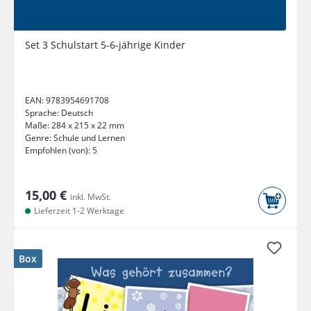
Set 3 Schulstart 5-6-jährige Kinder
EAN:
9783954691708
Sprache:
Deutsch
Maße:
284 x 215 x 22 mm
Genre:
Schule und Lernen
Empfohlen (von):
5
15,00 €
inkl. MwSt.
Lieferzeit 1-2 Werktage
Box