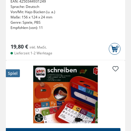
EAN:
4250344931249
Sprache:
Deutsch
Von/Mit:
Hajo Bücken (u. a.)
Maße:
156 x 124 x 24 mm
Genre:
Spiele, PBS
Empfohlen (von):
11
19,80 €
inkl. MwSt.
Lieferzeit 1-2 Werktage
Spiel