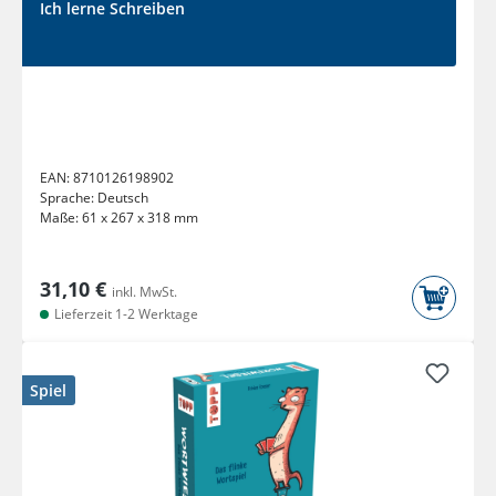
Ich lerne Schreiben
EAN:
8710126198902
Sprache:
Deutsch
Maße:
61 x 267 x 318 mm
31,10 €
inkl. MwSt.
Lieferzeit 1-2 Werktage
Spiel