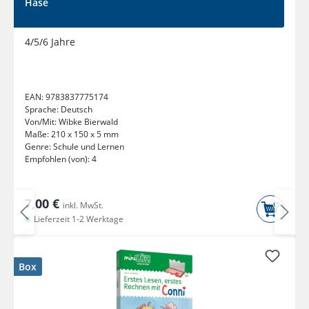
Hase
4/5/6 Jahre
EAN:
9783837775174
Sprache:
Deutsch
Von/Mit:
Wibke Bierwald
Maße:
210 x 150 x 5 mm
Genre:
Schule und Lernen
Empfohlen (von):
4
7,00 €
inkl. MwSt.
Lieferzeit 1-2 Werktage
Box