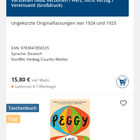
Verstehen heißt verzeihen / Herz, nicht verzag /
Vereinsamt (Großdruck)
Ungekürzte Originalfassungen von 1924 und 1925
EAN:
9783847856535
Sprache:
Deutsch
Von/Mit:
Hedwig Courths-Mahler
15,80 €
inkl. MwSt.
Lieferzeit 4-7 Werktage
Taschenbuch
Tipp