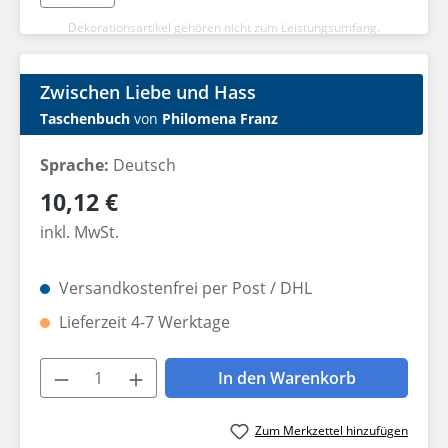
Dekorationsartikel gehören nicht zum Leistungsumfang.
Zwischen Liebe und Hass
Taschenbuch
von
Philomena Franz
Sprache:
Deutsch
Regulärer Preis:
10,12 €
inkl. MwSt.
Versandkostenfrei per Post / DHL
Lieferzeit 4-7 Werktage
Produkt Anzahl: Gib den gewünschten W
In den Warenkorb
Zum Merkzettel hinzufügen