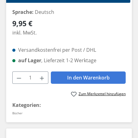
Sprache:
Deutsch
Regulärer Preis:
9,95 €
inkl. MwSt.
Versandkostenfrei per Post / DHL
auf Lager
, Lieferzeit 1-2 Werktage
Produkt Anzahl: Gib den gewünschten W
In den Warenkorb
Zum Merkzettel hinzufügen
Kategorien:
Bücher