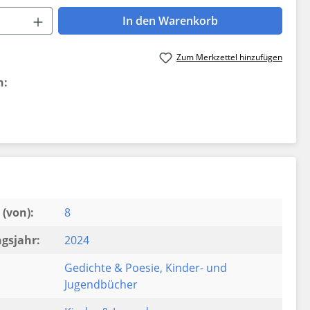
 Anzahl: Gib den gewünschten Wert ein 
In den Warenkorb
Zum Merkzettel hinzufügen
n:
(von):
8
gsjahr:
2024
Gedichte & Poesie
, Kinder- und
Jugendbücher