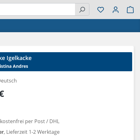
Wa
ke Igelkacke
istina Andres
eutsch
reis:
€
ostenfrei per Post / DHL
er
, Lieferzeit 1-2 Werktage