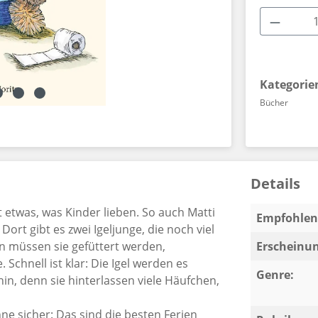
Produkt
Kategorie
Bücher
Details
st etwas, was Kinder lieben. So auch Matti
Empfohlen 
ort gibt es zwei Igeljunge, die noch viel
den müssen sie gefüttert werden,
Erscheinun
Schnell ist klar: Die Igel werden es
Genre:
in, denn sie hinterlassen viele Häufchen,
e sicher: Das sind die besten Ferien