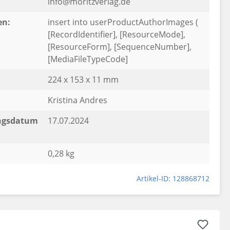
info@moritzverlag.de
en:
insert into userProductAuthorImages (
[RecordIdentifier], [ResourceMode],
[ResourceForm], [SequenceNumber],
[MediaFileTypeCode]
224 x 153 x 11 mm
Kristina Andres
ngsdatum
17.07.2024
0,28 kg
Artikel-ID: 128868712