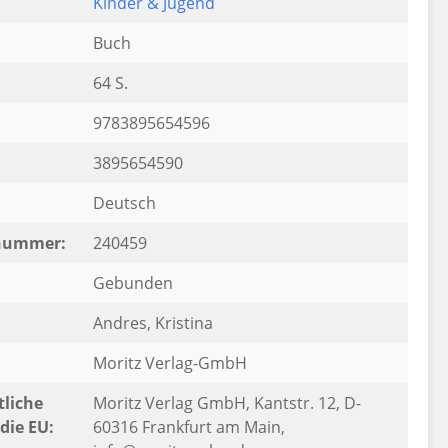
Kinder & Jugend
Buch
64 S.
9783895654596
3895654590
Deutsch
rnummer:
240459
Gebunden
Andres, Kristina
Moritz Verlag-GmbH
liche
Moritz Verlag GmbH, Kantstr. 12, D-
die EU:
60316 Frankfurt am Main,