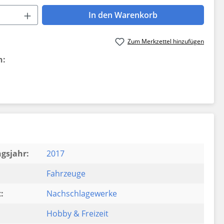
 Anzahl: Gib den gewünschten Wert ein 
In den Warenkorb
Zum Merkzettel hinzufügen
n:
gsjahr:
2017
Fahrzeuge
:
Nachschlagewerke
Hobby & Freizeit