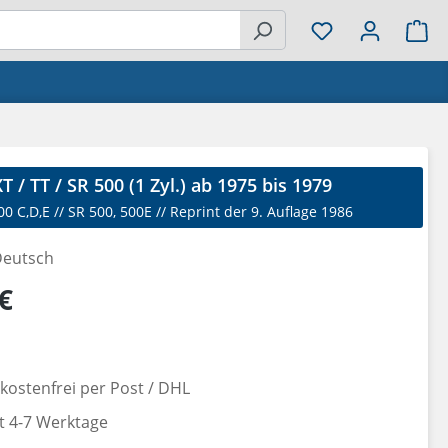
Wa
 / TT / SR 500 (1 Zyl.) ab 1975 bis 1979
0 C,D,E // SR 500, 500E // Reprint der 9. Auflage 1986
eutsch
reis:
€
ostenfrei per Post / DHL
it 4-7 Werktage