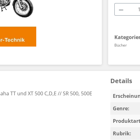
Produkt
Kategorie
Bücher
Details
ha TT und XT 500 C,D,E // SR 500, 500E
Erscheinun
Genre:
Produktart
Rubrik: