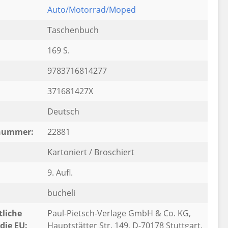
Auto/Motorrad/Moped
Taschenbuch
169 S.
9783716814277
371681427X
Deutsch
rnummer:
22881
Kartoniert / Broschiert
9. Aufl.
bucheli
liche
Paul-Pietsch-Verlage GmbH & Co. KG,
die EU:
Hauptstätter Str. 149, D-70178 Stuttgart,