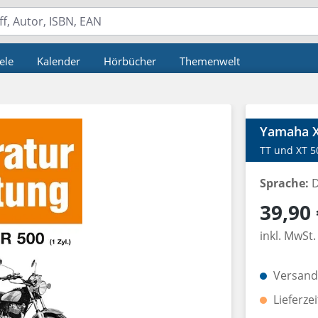
ele
Kalender
Hörbücher
Themenwelt
Yamaha XT
TT und XT 50
Sprache:
D
Regulärer P
39,90 
inkl. MwSt.
Versandk
Lieferze