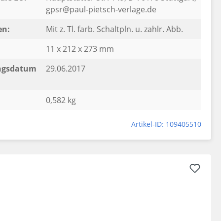
gpsr@paul-pietsch-verlage.de
en:
Mit z. Tl. farb. Schaltpln. u. zahlr. Abb.
11 x 212 x 273 mm
ngsdatum
29.06.2017
0,582 kg
Artikel-ID: 109405510