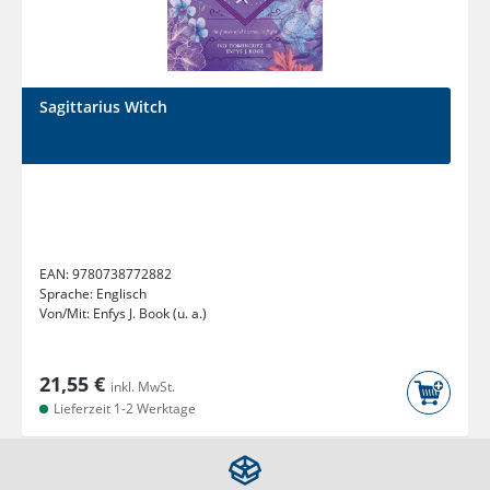
Sagittarius Witch
EAN:
9780738772882
Sprache:
Englisch
Von/Mit:
Enfys J. Book (u. a.)
21,55 €
inkl. MwSt.
Lieferzeit 1-2 Werktage