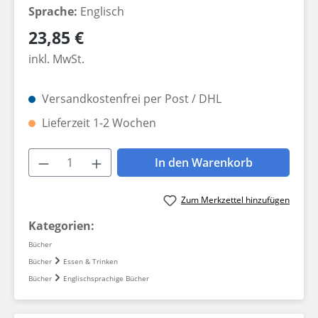
Sprache:
Englisch
Regulärer Preis:
23,85 €
inkl. MwSt.
Versandkostenfrei per Post / DHL
Lieferzeit 1-2 Wochen
Produkt Anzahl: Gib den gewünschten W
In den Warenkorb
Zum Merkzettel hinzufügen
Kategorien:
Bücher
Bücher
Essen & Trinken
Bücher
Englischsprachige Bücher