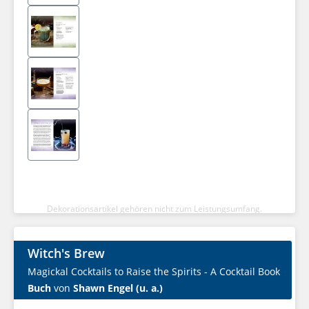
Dekorationsartikel gehören nicht zum Leistungsumfang.
Witch's Brew
Magickal Cocktails to Raise the Spirits - A Cocktail Book
Buch
von
Shawn Engel (u. a.)