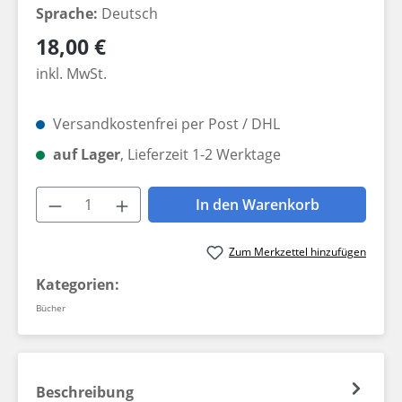
Sprache:
Deutsch
Regulärer Preis:
18,00 €
inkl. MwSt.
Versandkostenfrei per Post / DHL
auf Lager
, Lieferzeit 1-2 Werktage
Produkt Anzahl: Gib den gewünschten W
In den Warenkorb
Zum Merkzettel hinzufügen
Kategorien:
Bücher
Beschreibung