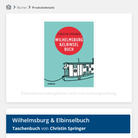
Zum Hauptinhalt springen
Bücher
Produktdetails
Dekorationsartikel gehören nicht zum Leistungsumfang.
Wilhelmsburg & Elbinselbuch
Taschenbuch
von
Christin Springer