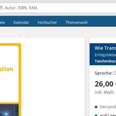
ele
Kalender
Hörbücher
Themenwelt
Wie Trans
Erfolgsfakt
Taschenbuc
Sprache:
D
Regulärer P
26,00 
inkl. MwSt.
Versandk
auf Lag