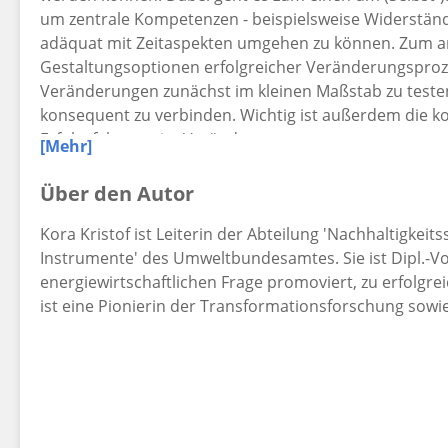
um zentrale Kompetenzen - beispielsweise Widerstände
adäquat mit Zeitaspekten umgehen zu können. Zum 
Gestaltungsoptionen erfolgreicher Veränderungsproze
Veränderungen zunächst im kleinen Maßstab zu teste
konsequent zu verbinden. Wichtig ist außerdem die 
Erfolgsfaktoren im Veränderungsprozess.
[Mehr]
Kora Kristof zeigt konkrete Wege zu einer erfolgreiche
Über den Autor
Zivilgesellschaft und wissenschaftliche Politikberatung
Kora Kristof ist Leiterin der Abteilung 'Nachhaltigke
Instrumente' des Umweltbundesamtes. Sie ist Dipl.-Vol
energiewirtschaftlichen Frage promoviert, zu erfolgr
ist eine Pionierin der Transformationsforschung sowi