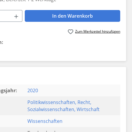
 Anzahl: Gib den gewünschten Wert ein 
In den Warenkorb
Zum Merkzettel hinzufügen
n:
gsjahr:
2020
Politikwissenschaften
, Recht
,
Sozialwissenschaften
, Wirtschaft
Wissenschaften