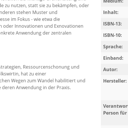
Medium:
 zu nutzen, statt sie zu bekämpfen, oder
anderen stehen Muster und
Inhalt:
sse im Fokus - wie etwa die
ISBN-13:
n oder Innovationen und Exnovationen
konkrete Anwendung der zentralen
ISBN-10:
Sprache:
n Transformation für Politik,
Einband:
 auf.
itsstrategien, Ressourcenschonung und
Autor:
kswirtin, hat zu einer
eichen Wegen zum Wandel habilitiert und
Hersteller:
e deren Anwendung in der Praxis.
Verantwort
Person für 