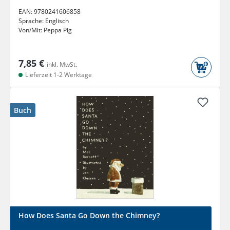
EAN:
9780241606858
Sprache:
Englisch
Von/Mit:
Peppa Pig
7,85 €
inkl. MwSt.
Lieferzeit 1-2 Werktage
Buch
How Does Santa Go Down the Chimney?