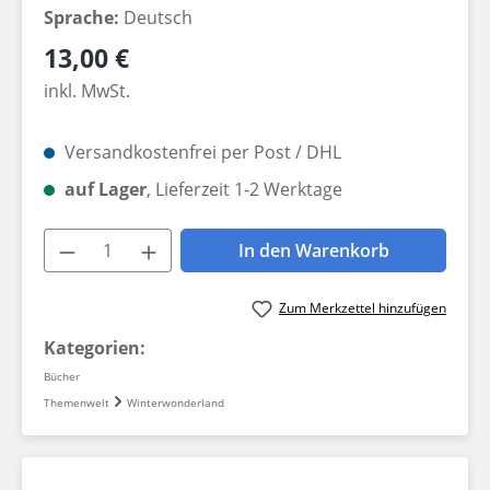
Sprache:
Deutsch
Regulärer Preis:
13,00 €
inkl. MwSt.
Versandkostenfrei per Post / DHL
auf Lager
, Lieferzeit 1-2 Werktage
Produkt Anzahl: Gib den gewünschten W
In den Warenkorb
Zum Merkzettel hinzufügen
Kategorien:
Bücher
Themenwelt
Winterwonderland