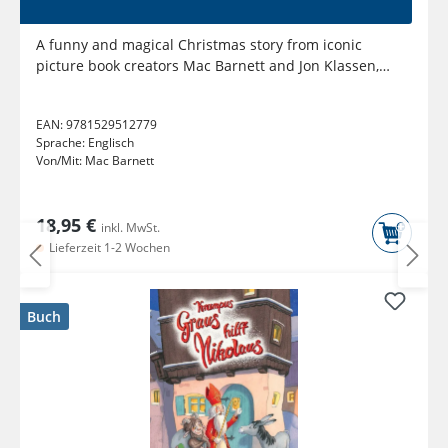
A funny and magical Christmas story from iconic
picture book creators Mac Barnett and Jon Klassen,
perfect for gifting
EAN:
9781529512779
Sprache:
Englisch
Von/Mit:
Mac Barnett
18,95 €
inkl. MwSt.
Lieferzeit 1-2 Wochen
Buch