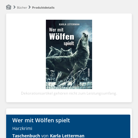
Zum Hauptinhalt springen
Bücher
Produktdetails
Dekorationsartikel gehören nicht zum Leistungsumfang.
Wer mit Wölfen spielt
Harzkrimi
Taschenbuch
von
Karla Letterman