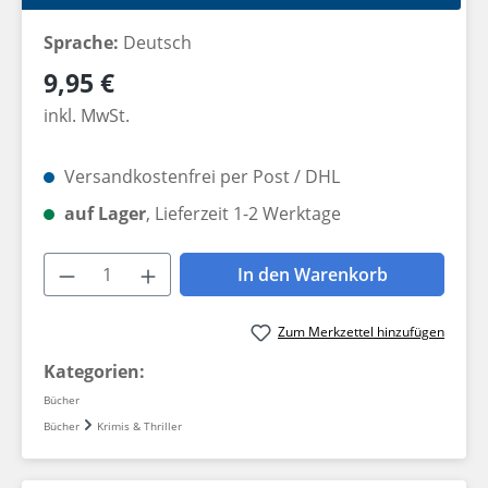
Sprache:
Deutsch
Regulärer Preis:
9,95 €
inkl. MwSt.
Versandkostenfrei per Post / DHL
auf Lager
, Lieferzeit 1-2 Werktage
Produkt Anzahl: Gib den gewünschten W
In den Warenkorb
Zum Merkzettel hinzufügen
Kategorien:
Bücher
Bücher
Krimis & Thriller