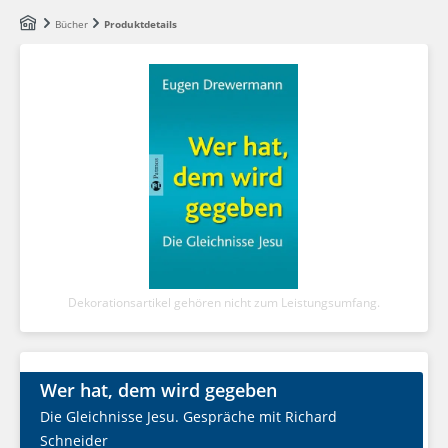
Zum Hauptinhalt springen
Bücher
Produktdetails
Dekorationsartikel gehören nicht zum Leistungsumfang.
Wer hat, dem wird gegeben
Die Gleichnisse Jesu. Gespräche mit Richard
Schneider