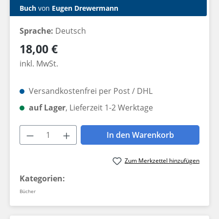
Buch
von
Eugen Drewermann
Sprache:
Deutsch
Regulärer Preis:
18,00 €
inkl. MwSt.
Versandkostenfrei per Post / DHL
auf Lager
, Lieferzeit 1-2 Werktage
Produkt Anzahl: Gib den gewünschten W
In den Warenkorb
Zum Merkzettel hinzufügen
Kategorien:
Bücher