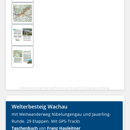
Dekorationsartikel gehören nicht zum Leistungsumfang.
Welterbesteig Wachau
mit Weitwanderweg Nibelungengau und Jauerling-
Runde. 29 Etappen. Mit GPS-Tracks
Taschenbuch
von
Franz Hauleitner