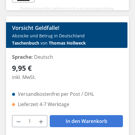
Dekorationsartikel gehören nicht zum Leistungsumfang.
Vorsicht Geldfalle!
Abzocke und Betrug in Deutschland
Taschenbuch
von
Thomas Hollweck
Sprache:
Deutsch
Regulärer Preis:
9,95 €
inkl. MwSt.
Versandkostenfrei per Post / DHL
Lieferzeit 4-7 Werktage
Produkt Anzahl: Gib den gewünschten W
In den Warenkorb