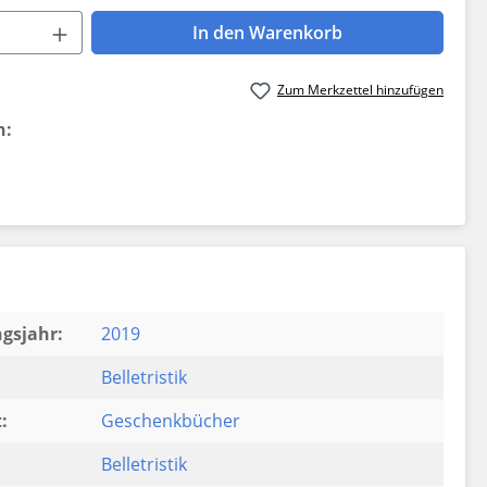
 Anzahl: Gib den gewünschten Wert ein 
In den Warenkorb
Zum Merkzettel hinzufügen
n:
gsjahr:
2019
Belletristik
:
Geschenkbücher
Belletristik