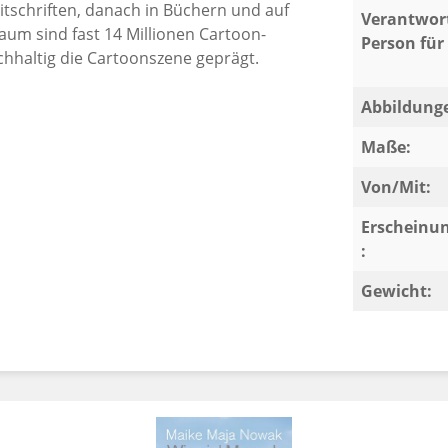
itschriften, danach in Büchern und auf
Verantwort
aum sind fast 14 Millionen Cartoon­
Person für 
chhaltig die Cartoonszene geprägt.
Abbildung
ver, seiner Geburtsstadt. In den letzten
 die Kamera ein und ging seiner zweiten
Maße:
 viel beachtete Ausstellungen,
h diese Seite seiner Kreativität.
Von/Mit:
Erscheinu
en immer wieder Tiere, vor allem Hunde,
:
Stein-Stiftung für Tiere in Not", die sich
Gewicht:
nd seine Anliegen weiterführen wird.
en.