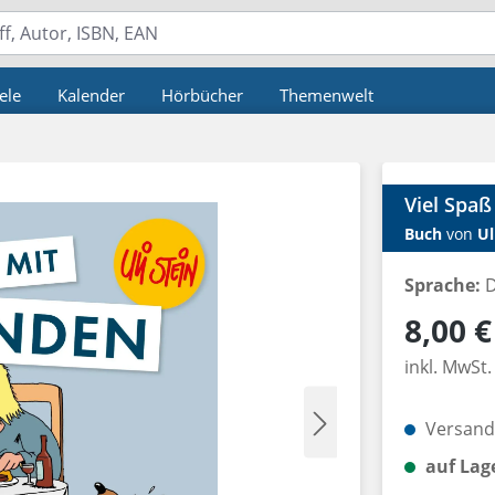
ele
Kalender
Hörbücher
Themenwelt
Viel Spa
Buch
von
Ul
Sprache:
D
Regulärer P
8,00 €
inkl. MwSt.
Versandk
auf Lag