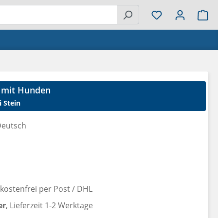
Wa
ß mit Hunden
i Stein
eutsch
reis:
ostenfrei per Post / DHL
er
, Lieferzeit 1-2 Werktage