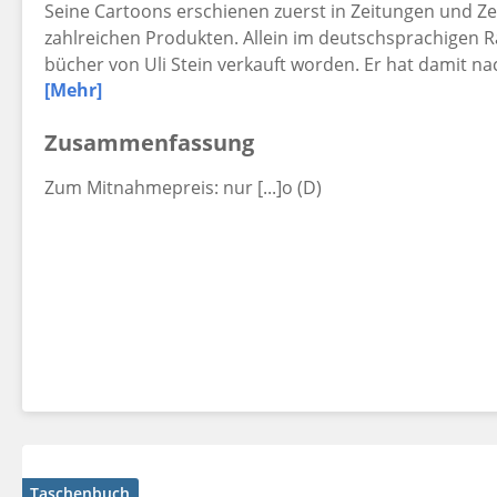
Seine Cartoons erschienen zuerst in Zeitungen und Ze
zahlreichen Produkten. Allein im deutschsprachigen R
bücher von Uli Stein verkauft worden. Er hat damit na
[Mehr]
Uli Stein lebte und arbeitete zurückgezogen bei Hanno
Zusammenfassung
Jahren tauschte er den Zeichenstift zunehmend gegen
großen Leidenschaft nach: dem Fotografieren. Mehrere
Zum Mitnahmepreis: nur [...]o (D)
aufwendige Fotobände und Kalender dokumentieren auc
Im Mittelpunkt seines künstlerischen Schaffens stand
die er leidenschaftlich liebte. 2018 gründete er die "Uli-
dem Tierschutz im In- und Ausland verschrieben hat u
Uli Stein verstarb im August 2020 im Alter von 73 Jahr
Taschenbuch