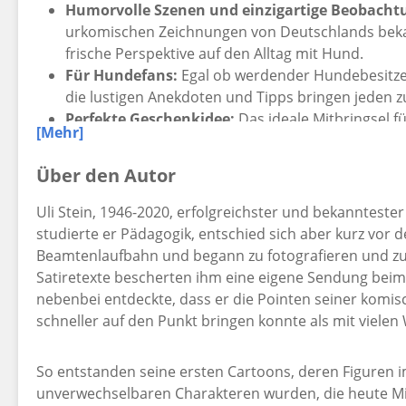
Humorvolle Szenen und einzigartige Beobacht
urkomischen Zeichnungen von Deutschlands beka
frische Perspektive auf den Alltag mit Hund.
Für Hundefans:
Egal ob werdender Hundebesitze
die lustigen Anekdoten und Tipps bringen jeden
Perfekte Geschenkidee:
Das ideale Mitbringsel f
[Mehr]
sich über die Eigenarten ihrer Vierbeiner amüsie
Über den Autor
Uli Stein, 1946-2020, erfolgreichster und bekanntest
studierte er Pädagogik, entschied sich aber kurz vor
Gute Laune zum Verschenken: Genau das Richtige 
Beamtenlaufbahn und begann zu fotografieren und zu
die es werden wollen!
Satiretexte bescherten ihm eine eigene Sendung beim
nebenbei entdeckte, dass er die Pointen seiner komisc
Dieses Buch war früher unter dem Titel "Uli Stein: Viel Sp
schneller auf den Punkt bringen konnte als mit vielen
So entstanden seine ersten Cartoons, deren Figuren i
unverwechselbaren Charakteren wurden, die heute Mi