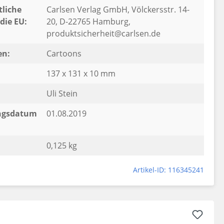
liche
Carlsen Verlag GmbH, Völckersstr. 14-
die EU:
20, D-22765 Hamburg,
produktsicherheit@carlsen.de
en:
Cartoons
137 x 131 x 10 mm
Uli Stein
ngsdatum
01.08.2019
0,125 kg
Artikel-ID: 116345241