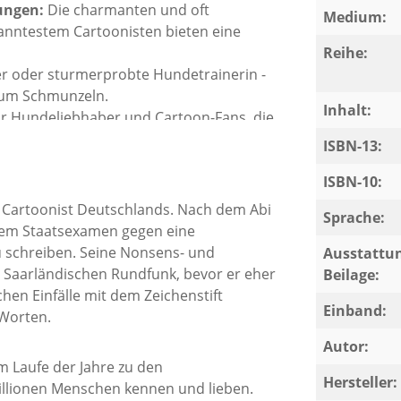
ungen:
Die charmanten und oft
Medium:
nntestem Cartoonisten bieten eine
Reihe:
r oder sturmerprobte Hundetrainerin -
 zum Schmunzeln.
Inhalt:
ür Hundeliebhaber und Cartoon-Fans, die
ren möchten.
ISBN-13:
ISBN-10:
er Cartoonist Deutschlands. Nach dem Abi
Sprache:
 dem Staatsexamen gegen eine
für alle Hundemenschen und solche,
 schreiben. Seine Nonsens- und
Ausstattun
 Saarländischen Rundfunk, bevor er eher
Beilage:
hen Einfälle mit dem Zeichenstift
aß mit Hunden" verfügbar.
Einband:
 Worten.
Autor:
m Laufe der Jahre zu den
Hersteller:
llionen Menschen kennen und lieben.