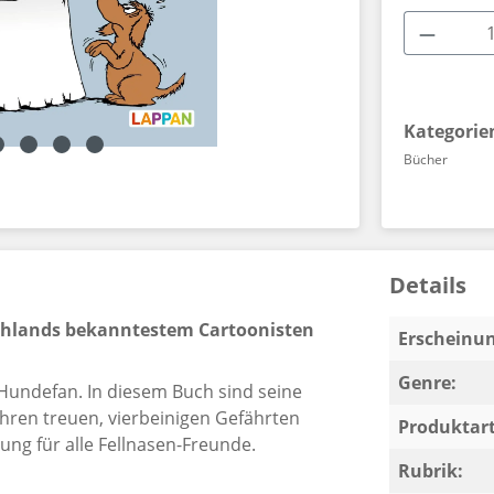
Produkt
Kategorie
Bücher
Details
hlands bekanntestem Cartoonisten
Erscheinun
Genre:
Hundefan. In diesem Buch sind seine
ren treuen, vierbeinigen Gefährten
Produktart
g für alle Fellnasen-Freunde.
Rubrik: