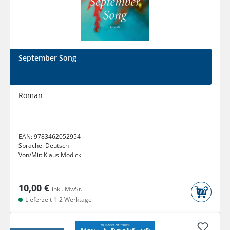
September Song
Roman
EAN:
9783462052954
Sprache:
Deutsch
Von/Mit:
Klaus Modick
10,00 €
inkl. MwSt.
Lieferzeit 1-2 Werktage