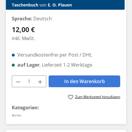
Taschenbuch
von
E. O. Plauen
Sprache:
Deutsch
Regulärer Preis:
12,00 €
inkl. MwSt.
Versandkostenfrei per Post / DHL
auf Lager
, Lieferzeit 1-2 Werktage
Produkt Anzahl: Gib den gewünschten W
In den Warenkorb
Zum Merkzettel hinzufügen
Kategorien:
Bücher