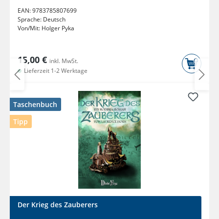
EAN:
9783785807699
Sprache:
Deutsch
Von/Mit:
Holger Pyka
15,00 €
inkl. MwSt.
Lieferzeit 1-2 Werktage
Taschenbuch
Tipp
Der Krieg des Zauberers