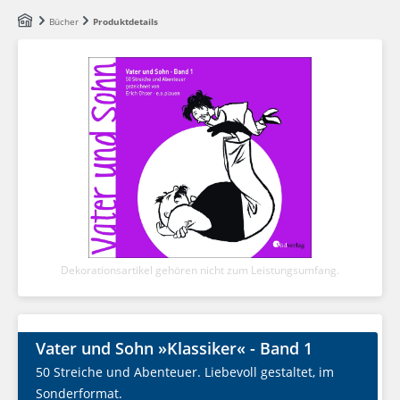
Zum Hauptinhalt springen
Bücher
Produktdetails
Dekorationsartikel gehören nicht zum Leistungsumfang.
Vater und Sohn »Klassiker« - Band 1
50 Streiche und Abenteuer. Liebevoll gestaltet, im
Sonderformat.