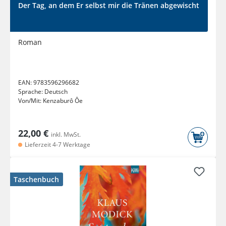
Der Tag, an dem Er selbst mir die Tränen abgewischt
Roman
EAN:
9783596296682
Sprache:
Deutsch
Von/Mit:
Kenzaburô Ôe
22,00 €
inkl. MwSt.
Lieferzeit 4-7 Werktage
Taschenbuch