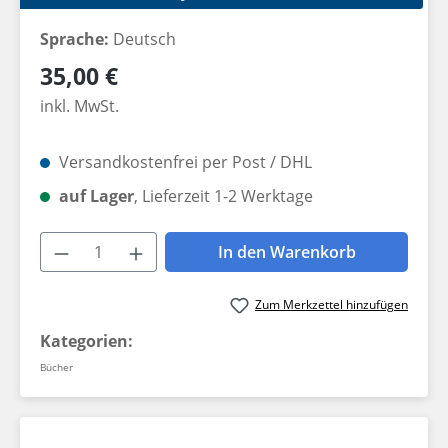
Sprache:
Deutsch
Regulärer Preis:
35,00 €
inkl. MwSt.
Versandkostenfrei per Post / DHL
auf Lager
, Lieferzeit 1-2 Werktage
Produkt Anzahl: Gib den gewünschten W
In den Warenkorb
Zum Merkzettel hinzufügen
Kategorien:
Bücher