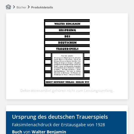
Zum Hauptinhalt springen
Bücher
Produktdetails
Dekorationsartikel gehören nicht zum Leistungsumfang.
Ursprung des deutschen Trauerspiels
Faksimilenachdruck der Erstausgabe von 1928
Buch
von
Walter Benjamin