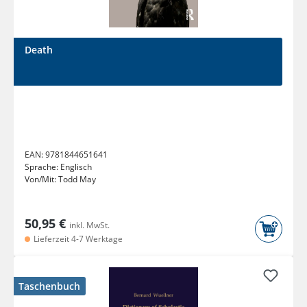
Death
EAN:
9781844651641
Sprache:
Englisch
Von/Mit:
Todd May
50,95 €
inkl. MwSt.
Lieferzeit 4-7 Werktage
Taschenbuch