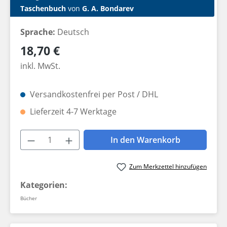
Taschenbuch
von
G. A. Bondarev
Sprache:
Deutsch
Regulärer Preis:
18,70 €
inkl. MwSt.
Versandkostenfrei per Post / DHL
Lieferzeit 4-7 Werktage
Produkt Anzahl: Gib den gewünschten W
In den Warenkorb
Zum Merkzettel hinzufügen
Kategorien:
Bücher