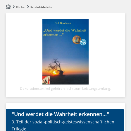
Zum Hauptinhalt springen
Bücher
Produktdetails
Dekorationsartikel gehören nicht zum Leistungsumfang.
"Und werdet die Wahrheit erkennen..."
3. Teil der sozial-politisch-geisteswissenschaftlichen
Trilogie