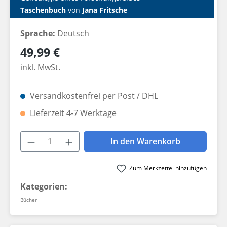
Taschenbuch
von
Jana Fritsche
Sprache:
Deutsch
Regulärer Preis:
49,99 €
inkl. MwSt.
Versandkostenfrei per Post / DHL
Lieferzeit 4-7 Werktage
Produkt Anzahl: Gib den gewünschten W
In den Warenkorb
Zum Merkzettel hinzufügen
Kategorien:
Bücher