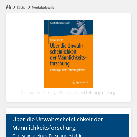
Zum Hauptinhalt springen
Bücher
Produktdetails
Dekorationsartikel gehören nicht zum Leistungsumfang.
Über die Unwahrscheinlichkeit der
Männlichkeitsforschung
Genealogie eines Forschungsfeldes