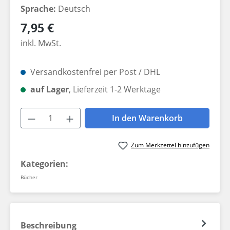
Sprache:
Deutsch
Regulärer Preis:
7,95 €
inkl. MwSt.
Versandkostenfrei per Post / DHL
auf Lager
, Lieferzeit 1-2 Werktage
Produkt Anzahl: Gib den gewünschten W
In den Warenkorb
Zum Merkzettel hinzufügen
Kategorien:
Bücher
Beschreibung