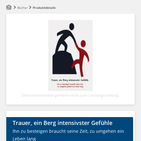
Zum Hauptinhalt springen
Bücher
Produktdetails
Dekorationsartikel gehören nicht zum Leistungsumfang.
Trauer, ein Berg intensivster Gefühle
Ihn zu besteigen braucht seine Zeit, zu umgehen ein
Leben lang