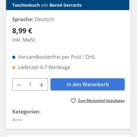
Taschenbuch
von
Bernd Gerrards
Sprache:
Deutsch
Regulärer Preis:
8,99 €
inkl. MwSt.
Versandkostenfrei per Post / DHL
Lieferzeit 4-7 Werktage
Produkt Anzahl: Gib den gewünschten W
In den Warenkorb
Zum Merkzettel hinzufügen
Kategorien:
Bücher