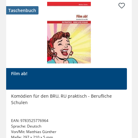
Taschenbuch
Film ab!
Komödien für den BRU, RU praktisch - Berufliche
Schulen
EAN:
9783525776964
Sprache:
Deutsch
Von/Mit:
Matthias Günther
Maße:
297 x 210 x 5 mm