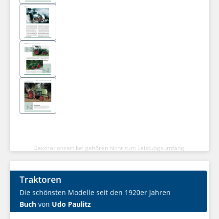
Dekorationsartikel gehören nicht zum Leistungsumfang.
Traktoren
Die schönsten Modelle seit den 1920er Jahren
Buch
von
Udo Paulitz