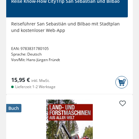
Reise Know-How CityTrip San Sebastián und Bilbao
Reiseführer San Sebastián und Bilbao mit Stadtplan
und kostenloser Web-App
EAN:
9783831780105
Sprache:
Deutsch
Von/Mit:
Hans-Jürgen Fründt
15,95 €
inkl. MwSt.
Lieferzeit 1-2 Werktage
Buch