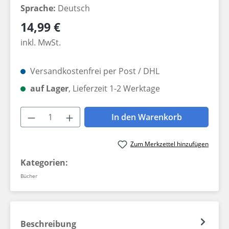
Sprache:
Deutsch
Regulärer Preis:
14,99 €
inkl. MwSt.
Versandkostenfrei per Post / DHL
auf Lager
, Lieferzeit 1-2 Werktage
Produkt Anzahl: Gib den gewünschten W
In den Warenkorb
Zum Merkzettel hinzufügen
Kategorien:
Bücher
Beschreibung