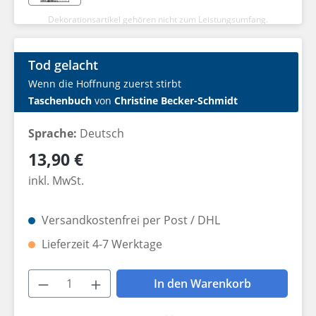
Dekorationsartikel gehören nicht zum Leistungsumfang.
Tod gelacht
Wenn die Hoffnung zuerst stirbt
Taschenbuch
von
Christine Becker-Schmidt
Sprache:
Deutsch
Regulärer Preis:
13,90 €
inkl. MwSt.
Versandkostenfrei per Post / DHL
Lieferzeit 4-7 Werktage
Produkt Anzahl: Gib den gewünschten W
In den Warenkorb