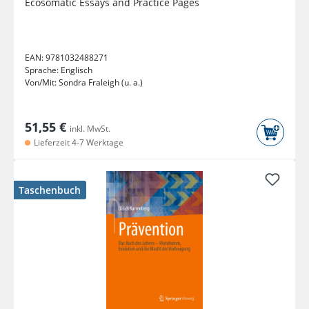
Ecosomatic Essays and Practice Pages
EAN:
9781032488271
Sprache:
Englisch
Von/Mit:
Sondra Fraleigh (u. a.)
51,55 €
inkl. MwSt.
Lieferzeit 4-7 Werktage
Taschenbuch