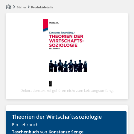
Zum Hauptinhalt springen
Bücher
Produktdetails
Dekorationsartikel gehören nicht zum Leistungsumfang.
Theorien der Wirtschaftssoziologie
Ein Lehrbuch
Taschenbuch
von
Konstanze Senge