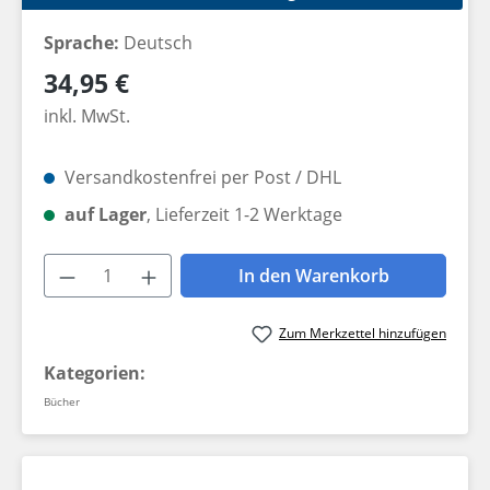
Sprache:
Deutsch
Regulärer Preis:
34,95 €
inkl. MwSt.
Versandkostenfrei per Post / DHL
auf Lager
, Lieferzeit 1-2 Werktage
Produkt Anzahl: Gib den gewünschten W
In den Warenkorb
Zum Merkzettel hinzufügen
Kategorien:
Bücher