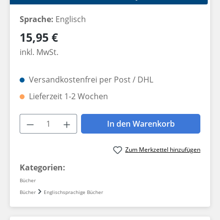
Sprache:
Englisch
Regulärer Preis:
15,95 €
inkl. MwSt.
Versandkostenfrei per Post / DHL
Lieferzeit 1-2 Wochen
Produkt Anzahl: Gib den gewünschten W
In den Warenkorb
Zum Merkzettel hinzufügen
Kategorien:
Bücher
Bücher
Englischsprachige Bücher