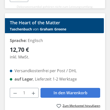
Dekorationsartikel gehören nicht zum Leistungsumfang.
The Heart of the Matter
Taschenbuch
von
Graham Greene
Sprache:
Englisch
Regulärer Preis:
12,70 €
inkl. MwSt.
Versandkostenfrei per Post / DHL
auf Lager
, Lieferzeit 1-2 Werktage
Produkt Anzahl: Gib den gewünschten W
In den Warenkorb
Zum Merkzettel hinzufügen