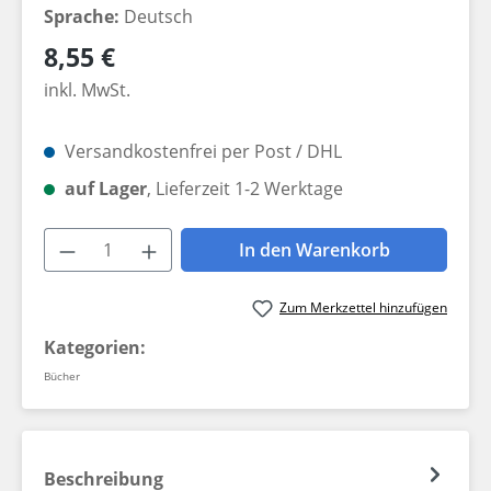
Sprache:
Deutsch
Regulärer Preis:
8,55 €
inkl. MwSt.
Versandkostenfrei per Post / DHL
auf Lager
, Lieferzeit 1-2 Werktage
Produkt Anzahl: Gib den gewünschten W
In den Warenkorb
Zum Merkzettel hinzufügen
Kategorien:
Bücher
Beschreibung