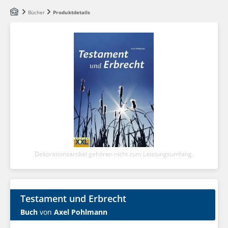
Zum Hauptinhalt springen
Bücher
Produktdetails
Dekorationsartikel gehören nicht zum Leistungsumfang.
Testament und Erbrecht
Buch
von
Axel Pohlmann