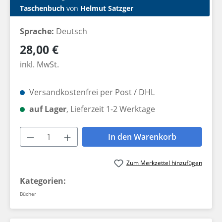
Taschenbuch
von
Helmut Satzger
Sprache:
Deutsch
Regulärer Preis:
28,00 €
inkl. MwSt.
Versandkostenfrei per Post / DHL
auf Lager
, Lieferzeit 1-2 Werktage
Produkt Anzahl: Gib den gewünschten W
In den Warenkorb
Zum Merkzettel hinzufügen
Kategorien:
Bücher