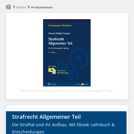
Zum Hauptinhalt springen
Bücher
Produktdetails
Dekorationsartikel gehören nicht zum Leistungsumfang.
Strafrecht Allgemeiner Teil
Die Straftat und ihr Aufbau. Mit Ebook: Lehrbuch &
Entscheidungen