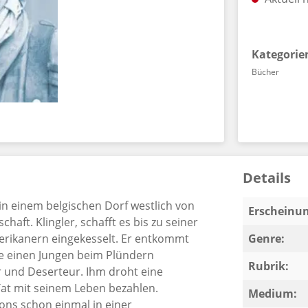
Kategorie
Bücher
Details
in einem belgischen Dorf westlich von
Erscheinun
aft. Klingler, schafft es bis zu seiner
merikanern eingekesselt. Er entkommt
Genre:
ie einen Jungen beim Plündern
Rubrik:
er und Deserteur. Ihm droht eine
Tat mit seinem Leben bezahlen.
Medium:
Mons schon einmal in einer