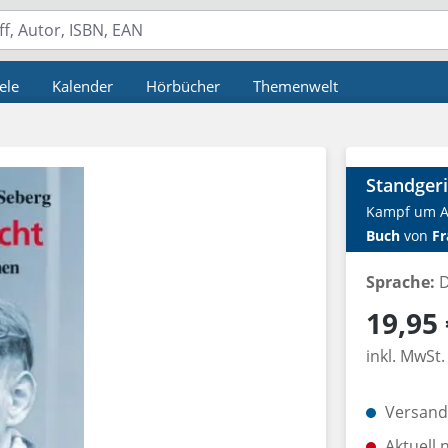
ele
Kalender
Hörbücher
Themenwelt
Standgeri
Kampf um 
Buch
von
Fr
Sprache:
D
Regulärer P
19,95 
inkl. MwSt.
Versandk
Aktuell 