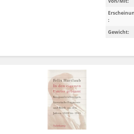
Von/Mit:
Erscheinu
:
Gewicht: