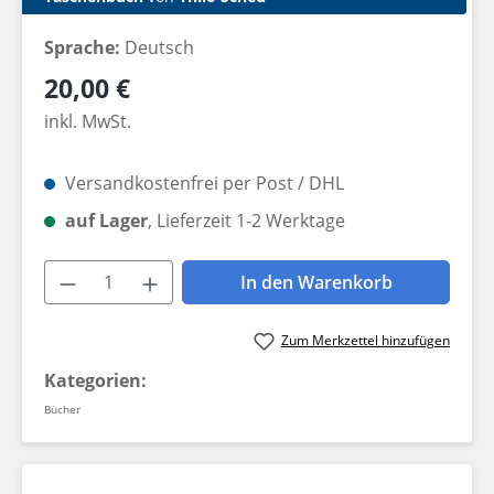
Sprache:
Deutsch
Regulärer Preis:
20,00 €
inkl. MwSt.
Versandkostenfrei per Post / DHL
auf Lager
, Lieferzeit 1-2 Werktage
Produkt Anzahl: Gib den gewünschten W
In den Warenkorb
Zum Merkzettel hinzufügen
Kategorien:
Bücher