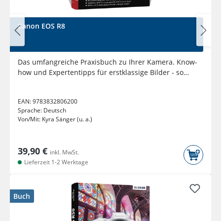
Canon EOS R8
Das umfangreiche Praxisbuch zu Ihrer Kamera. Know-
how und Expertentipps für erstklassige Bilder - so
beherrschen Sie...
EAN:
9783832806200
Sprache:
Deutsch
Von/Mit:
Kyra Sänger (u. a.)
39,90 €
inkl. MwSt.
Lieferzeit 1-2 Werktage
Buch