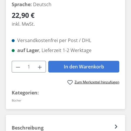
Sprache:
Deutsch
Regulärer Preis:
22,90 €
inkl. MwSt.
Versandkostenfrei per Post / DHL
auf Lager
, Lieferzeit 1-2 Werktage
Produkt Anzahl: Gib den gewünschten W
In den Warenkorb
Zum Merkzettel hinzufügen
Kategorien:
Bücher
Beschreibung