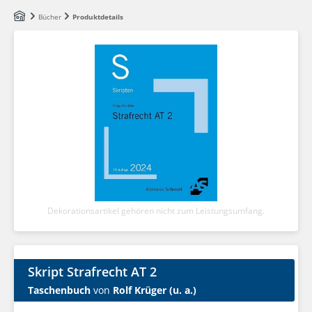
Zum Hauptinhalt springen
Bücher
Produktdetails
Dekorationsartikel gehören nicht zum Leistungsumfang.
Skript Strafrecht AT 2
Taschenbuch
von
Rolf Krüger (u. a.)