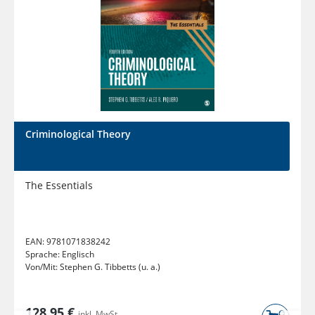
Criminological Theory
The Essentials
EAN:
9781071838242
Sprache:
Englisch
Von/Mit:
Stephen G. Tibbetts (u. a.)
128,95 €
inkl. MwSt.