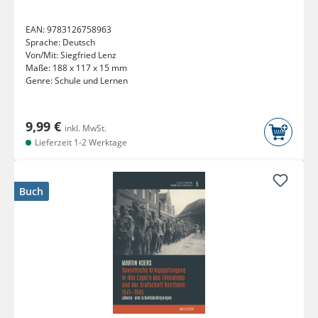
EAN:
9783126758963
Sprache:
Deutsch
Von/Mit:
Siegfried Lenz
Maße:
188 x 117 x 15 mm
Genre:
Schule und Lernen
9,99 €
inkl. MwSt.
Lieferzeit 1-2 Werktage
Buch