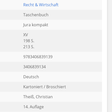
Recht & Wirtschaft
Taschenbuch
Jura kompakt
XV
198 S.
213 S.
9783406839139
3406839134
Deutsch
Kartoniert / Broschiert
Theiß, Christian
14. Auflage