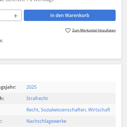
 Anzahl: Gib den gewünschten Wert ein 
In den Warenkorb
Zum Merkzettel hinzufügen
n:
gsjahr:
2025
h:
Strafrecht
Recht
, Sozialwissenschaften
, Wirtschaft
:
Nachschlagewerke