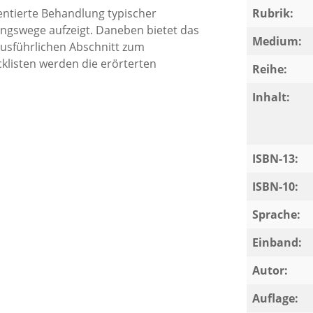
entierte Behandlung typischer
Rubrik:
sungswege aufzeigt. Daneben bietet das
Medium:
ausführlichen Abschnitt zum
listen werden die erörterten
Reihe:
Inhalt:
 auch Anfängerinnen und Anfänger in der
ISBN-13:
sanwältinnen und Staatsanwälte geeignet
ende Checklisten und Übersichten am
ISBN-10:
Sprache:
Einband:
chtsprechung und Literatur auf Stand
Autor:
Auflage: