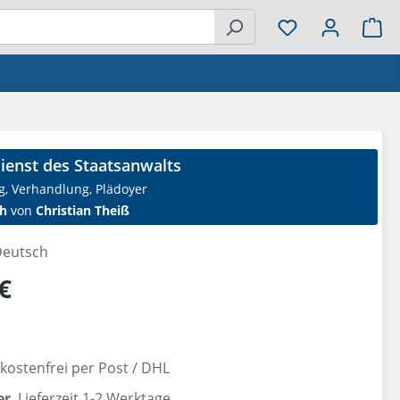
Wa
ienst des Staatsanwalts
g, Verhandlung, Plädoyer
h
von
Christian Theiß
eutsch
reis:
€
ostenfrei per Post / DHL
er
, Lieferzeit 1-2 Werktage