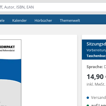
ele
Kalender
Hörbücher
Themenwelt
Sitzungsd
Vorbereitun
Taschenbuc
Sprache:
D
Regulärer P
14,90 
inkl. MwSt.
Versandk
auf Lag