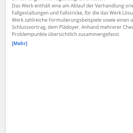
Das Werk enthält eine am Ablauf der Verhandlung ori
Fallgestaltungen und Fallstricke, für die das Werk Lö
Werk zahlreiche Formulierungsbeispiele sowie einen 
Schlussvortrag, dem Plädoyer. Anhand mehrerer Check
Problempunkte übersichtlich zusammengefasst.
[Mehr]
Vorteile auf einen Blick
konkurrenzlos günstig
sowohl für Referendarinnen und Referendare als
Staatsanwaltschaft sowie fortgeschrittene Staat
sehr schnelle Orientierung durch zusammenfass
Ende
Zur Neuauflage
Die Neuauflage bringt das Werk von Gesetzgebung, Re
Juli 2025.