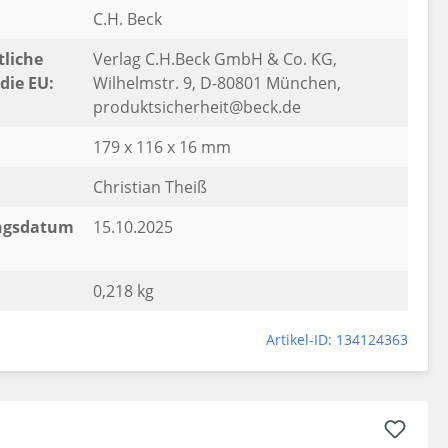
C.H. Beck
liche
Verlag C.H.Beck GmbH & Co. KG,
die EU:
Wilhelmstr. 9, D-80801 München,
produktsicherheit@beck.de
179 x 116 x 16 mm
Christian Theiß
ngsdatum
15.10.2025
0,218 kg
Artikel-ID: 134124363