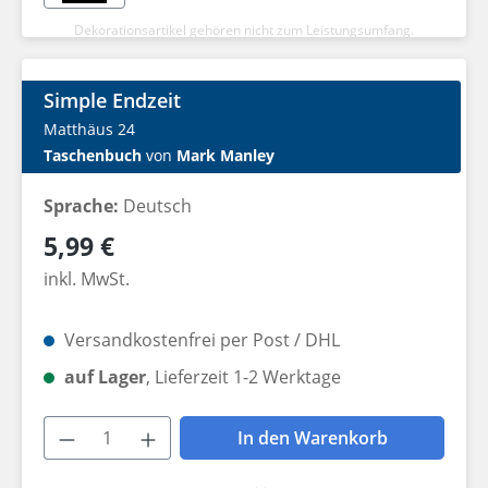
Dekorationsartikel gehören nicht zum Leistungsumfang.
Simple Endzeit
Matthäus 24
Taschenbuch
von
Mark Manley
Sprache:
Deutsch
Regulärer Preis:
5,99 €
inkl. MwSt.
Versandkostenfrei per Post / DHL
auf Lager
, Lieferzeit 1-2 Werktage
Produkt Anzahl: Gib den gewünschten W
In den Warenkorb