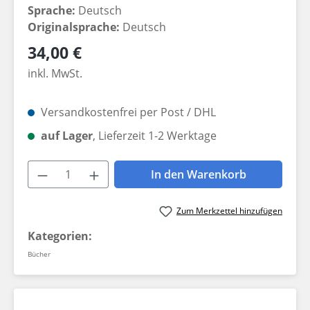
Sprache:
Deutsch
Originalsprache:
Deutsch
Regulärer Preis:
34,00 €
inkl. MwSt.
Versandkostenfrei per Post / DHL
auf Lager
, Lieferzeit 1-2 Werktage
Produkt Anzahl: Gib den gewünschten W
In den Warenkorb
Zum Merkzettel hinzufügen
Kategorien:
Bücher