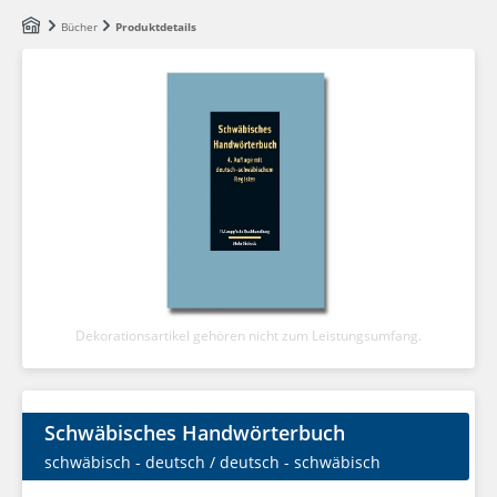
Zum Hauptinhalt springen
Bücher
Produktdetails
Dekorationsartikel gehören nicht zum Leistungsumfang.
Schwäbisches Handwörterbuch
schwäbisch - deutsch / deutsch - schwäbisch