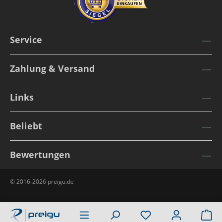
Service
Zahlung & Versand
Links
Beliebt
Bewertungen
© 2016-2026 preigu.de
Wa